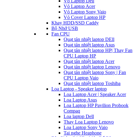
Vỏ Laptop Dell
Vỏ Laptop Acer
Vỏ Laptop Sony Vaio
Vỏ Cover Laptop HP
Khay HDD/SSD Caddy
Bộ Nhớ USB
Fan CPU
Quạt tản nhiệt laptop DEll
Quạt tản nhiệt laptop Asus
Quạt tản nhiệt laptop HP| Thay Fan
CPU Laptop HP
Quạt tản nhiệt laptop Acer
Quạt tản nhiệt laptop Lenovo
Quạt tản nhiệt laptop Sony | Fan
CPU Laptop Vaio
Quạt tản nhiệt laptop Toshiba
Loa Laptop - Speaker laptop
Loa Laptop Acer | Speaker Acer
Loa Laptop Asus
Loa Laptop HP Pavilion Probook
Compaq
Loa laptop Dell
Thay Loa Laptop Lenovo
Loa Laptop Sony Vaio
Tai nghe Heaphone