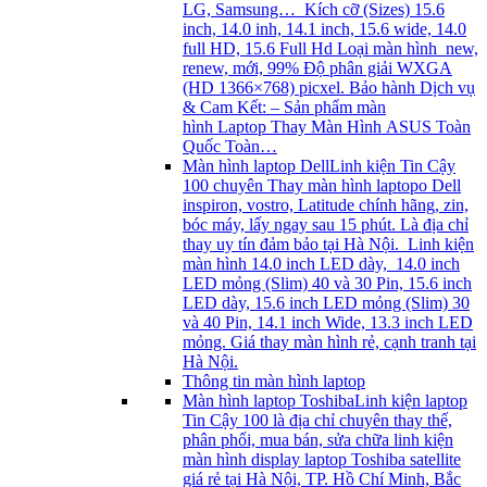
LG, Samsung… Kích cỡ (Sizes) 15.6
inch, 14.0 inh, 14.1 inch, 15.6 wide, 14.0
full HD, 15.6 Full Hd Loại màn hình new,
renew, mới, 99% Độ phân giải WXGA
(HD 1366×768) picxel. Bảo hành Dịch vụ
& Cam Kết: – Sản phẩm màn
hình Laptop Thay Màn Hình ASUS Toàn
Quốc Toàn…
Màn hình laptop Dell
Linh kiện Tin Cậy
100 chuyên Thay màn hình laptopo Dell
inspiron, vostro, Latitude chính hãng, zin,
bóc máy, lấy ngay sau 15 phút. Là địa chỉ
thay uy tín đảm bảo tại Hà Nội. Linh kiện
màn hình 14.0 inch LED dày, 14.0 inch
LED mỏng (Slim) 40 và 30 Pin, 15.6 inch
LED dày, 15.6 inch LED mỏng (Slim) 30
và 40 Pin, 14.1 inch Wide, 13.3 inch LED
mỏng. Giá thay màn hình rẻ, cạnh tranh tại
Hà Nội.
Thông tin màn hình laptop
Màn hình laptop Toshiba
Linh kiện laptop
Tin Cậy 100 là địa chỉ chuyên thay thế,
phân phối, mua bán, sửa chữa linh kiện
màn hình display laptop Toshiba satellite
giá rẻ tại Hà Nội, TP. Hồ Chí Minh, Bắc