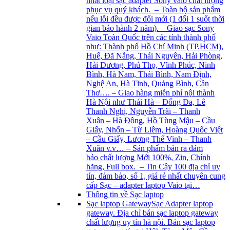
nhất loại sạc adapter Sony vaio chất lượng
phục vụ quý khách. – Toàn bộ sản phẩm
nếu lỗi đều được đổi mới (1 đổi 1 suốt thời
gian bảo hành 2 năm). – Giao sạc Sony
Vaio Toàn Quốc trên các tỉnh thành phố
như: Thành phố Hồ Chí Minh (TP.HCM),
Huế, Đã Nẵng, Thái Nguyên, Hải Phòng,
Hải Dương, Phú Thọ, Vĩnh Phúc, Ninh
Bình, Hà Nam, Thái Bình, Nam Định,
Nghệ An, Hà Tĩnh, Quảng Bình, Cần
Thơ…. – Giao hàng miễn phí nội thành
Hà Nội như Thái Hà – Đống Đa, Lê
Thanh Nghị, Nguyễn Trãi – Thanh
Xuân – Hà Đông, Hồ Tùng Mậu – Cầu
Giấy, Nhổn – Từ Liêm, Hoàng Quốc Việt
– Cầu Giấy, Lương Thế Vinh – Thanh
Xuân v.v… – Sản phẩm bán ra đảm
bảo chất lượng Mới 100%, Zin, Chính
hãng, Full box. – Tin Cậy 100 địa chỉ uy
tín, đảm bảo, số 1, giá rẻ nhất chuyên cung
cấp Sạc – adapter laptop Vaio tại…
Thông tin về Sạc laptop
Sạc laptop Gateway
Sạc Adapter laptop
gateway. Địa chỉ bán sạc laptop gateway
chất lượng uy tín hà nội. Bán sạc laptop