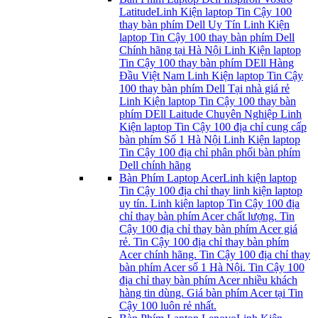
Latitude
Linh Kiện laptop Tin Cậy 100
thay bàn phím Dell Uy Tín Linh Kiện
laptop Tin Cậy 100 thay bàn phím Dell
Chính hãng tại Hà Nội Linh Kiện laptop
Tin Cậy 100 thay bàn phím DEll Hàng
Đầu Việt Nam Linh Kiện laptop Tin Cậy
100 thay bàn phím Dell Tại nhà giá rẻ
Linh Kiện laptop Tin Cậy 100 thay bàn
phím DEll Laitude Chuyên Nghiệp Linh
Kiện laptop Tin Cậy 100 địa chỉ cung cấp
bàn phím Số 1 Hà Nội Linh Kiện laptop
Tin Cậy 100 địa chỉ phân phối bàn phím
Dell chính hãng
Bàn Phím Laptop Acer
Linh kiện laptop
Tin Cậy 100 địa chỉ thay linh kiện laptop
uy tín. Linh kiện laptop Tin Cậy 100 địa
chỉ thay bàn phím Acer chất lượng. Tin
Cậy 100 địa chỉ thay bàn phím Acer giá
rẻ. Tin Cậy 100 địa chỉ thay bàn phím
Acer chính hãng. Tin Cậy 100 địa chỉ thay
bàn phím Acer số 1 Hà Nội. Tin Cậy 100
địa chỉ thay bàn phím Acer nhiều khách
hàng tin dùng. Giá bàn phím Acer tại Tin
Cậy 100 luôn rẻ nhất.