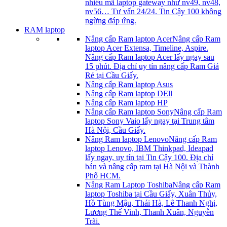
nhiều mã laptop gateway như nv49, nv48,
nv56… Tư vấn 24/24. Tin Cậy 100 không
ngừng đáp ứng.
RAM laptop
Nâng cấp Ram laptop Acer
Nâng cấp Ram
laptop Acer Extensa, Timeline, Aspire.
Nâng cấp Ram laptop Acer lấy ngay sau
15 phút. Địa chỉ uy tín nâng cấp Ram Giá
Rẻ tại Cầu Giấy.
Nâng cấp Ram laptop Asus
Nâng cấp Ram laptop DEll
Nâng cấp Ram laptop HP
Nâng cấp Ram laptop Sony
Nâng cấp Ram
laptop Sony Vaio lấy ngay tại Trung tâm
Hà Nội, Cầu Giấy.
Nâng Ram laptop Lenovo
Nâng cấp Ram
laptop Lenovo, IBM Thinkpad, Ideapad
lấy ngay, uy tín tại Tin Cậy 100. Địa chỉ
bán và nâng cấp ram tại Hà Nội và Thành
Phố HCM.
Nâng Ram Laptop Toshiba
Nâng cấp Ram
laptop Toshiba tại Cầu Giấy, Xuân Thủy,
Hồ Tùng Mậu, Thái Hà, Lê Thanh Nghị,
Lương Thế Vinh, Thanh Xuân, Nguyễn
Trãi.