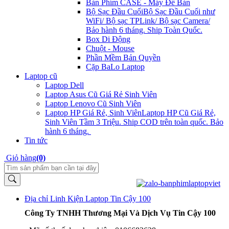
Bàn Phím CASE - Máy Để Bàn
Bộ Sạc Đầu Cuối
Bộ Sạc Đầu Cuối như
WiFi/ Bộ sạc TPLink/ Bộ sạc Camera/
Bảo hành 6 tháng. Ship Toàn Quốc.
Box Di Động
Chuột - Mouse
Phần Mềm Bản Quyền
Cặp BaLo Laptop
Laptop cũ
Laptop Dell
Laptop Asus Cũ Giá Rẻ Sinh Viên
Laptop Lenovo Cũ Sinh Viên
Laptop HP Giá Rẻ, Sinh Viên
Laptop HP Cũ Giá Rẻ,
Sinh Viên Tầm 3 Triệu. Ship COD trên toàn quốc. Bảo
hành 6 tháng.
Tin tức
Giỏ hàng
(0)
Địa chỉ Linh Kiện Laptop Tin Cậy 100
Công Ty TNHH Thương Mại Và Dịch Vụ Tin Cậy 100