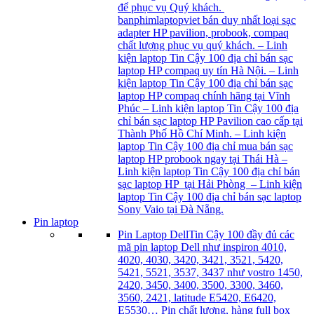
để phục vụ Quý khách.
banphimlaptopviet bán duy nhất loại sạc
adapter HP pavilion, probook, compaq
chất lượng phục vụ quý khách. – Linh
kiện laptop Tin Cậy 100 địa chỉ bán sạc
laptop HP compaq uy tín Hà Nội. – Linh
kiện laptop Tin Cậy 100 địa chỉ bán sạc
laptop HP compaq chính hãng tại Vĩnh
Phúc – Linh kiện laptop Tin Cậy 100 địa
chỉ bán sạc laptop HP Pavilion cao cấp tại
Thành Phố Hồ Chí Minh. – Linh kiện
laptop Tin Cậy 100 địa chỉ mua bán sạc
laptop HP probook ngay tại Thái Hà –
Linh kiện laptop Tin Cậy 100 địa chỉ bán
sạc laptop HP tại Hải Phòng – Linh kiện
laptop Tin Cậy 100 địa chỉ bán sạc laptop
Sony Vaio tại Đà Nẵng.
Pin laptop
Pin Laptop Dell
Tin Cậy 100 đầy đủ các
mã pin laptop Dell như inspiron 4010,
4020, 4030, 3420, 3421, 3521, 5420,
5421, 5521, 3537, 3437 như vostro 1450,
2420, 3450, 3400, 3500, 3300, 3460,
3560, 2421, latitude E5420, E6420,
E5530… Pin chất lượng, hàng full box