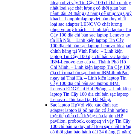
Ideapad vì vậy Tin Cậy 100 chỉ bán ra duy
nhất loại sạc chất lượng có thời gian bảo
hành dài 24 tháng (2 năm) để phục vụ Quý
khách. banphimlaptopviet bán duy nhất
loại sạc adapter LENOVO chất lượng
phục vụ quý khách. – Linh kiện laptop Tin
Cậy 100 địa chỉ bán sạc laptop Lenovo uy
tín Hà Nội. – Linh kiện laptop Tin Cậy
100 địa chỉ bán sạc laptop Lenovo Ideapad
chính hãng tại Vĩnh Phúc. – Linh kiện
laptop Tin Cậy 100 địa chỉ bán sạc laptop
IBM-Lenovo cao cấp tại Thành Phố Hồ
Chí Minh. – Linh kiện laptop Tin Cậy 100
địa chỉ mua bán sạc laptop IBM-thinkPad
ngay tại Thái Hà. – Linh kiện laptop Tin
Cậy 100 địa chỉ bán sạc laptop IBM-
Lenovo EDGE tại Hải Phòng. – Linh kiện
laptop Tin Cậy 100 địa chỉ bán sạc laptop
Lenovo -Thinkpad tại Đà Nẵng.
Sạc laptop Hp
Với việc xác định sạc
adapter laptop là bộ nguồn có ảnh hưởng
trực tiếp đến chất lượng của laptop HP
pavilion, probook, compaq vì vậy Tin Cậy
100 chỉ bán ra duy nhất loại sạc chất lượng
có thời gian bảo hành dài 24 tháng (2 năm)