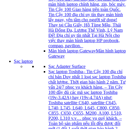
màn hình laptop chính hãng, zin, bóc máy.
Tin Cậy 100 Giao hàng trên toàn Quốc.
Tin Cậy 100 địa chỉ uy tín thay màn hình
lấy ngay, yên tâm cho người sử dụng!
Thay tại Cầu Giấy, Hồ Tùng Mậu, Thái
Hà Đống Đa, Lương Thể Vinh, Lý Nam
Đế! Địa chỉ uy tín nhất Tại Hà Nội cho
việc thay màn hình laptop HP probook,
compaq, pavilion.
Màn hình laptop Gateway
Màn hình laptop
Gateway
Sạc laptop
Sạc Adapter Surface
Sạc laptop Toshiba
– Tin Cậy 100 địa chỉ
chỉ bán Duy nhất 1 loại sạc laptop Toshiba
chất lượng. Thời gian bảo hành 2 năm. Tư
vấn 24/7 phục vụ khách hàng. – Tin Cậy
100 đầy đủ các mã sạc laptop Toshiba
(19v-3.42A) hay (19v-4.74A) như:
Toshiba satellite C640, satellite C645,
L740, L745, L640, L645, C800, C850,
C855, C650, C655, M200, A100, L510,
P200, L310 v.v… phục vụ quý khách. –
Toàn bộ sản phẩm nếu lỗi đều được đổi
mới (1 đổi 1 suốt thời gian bảo hành 2