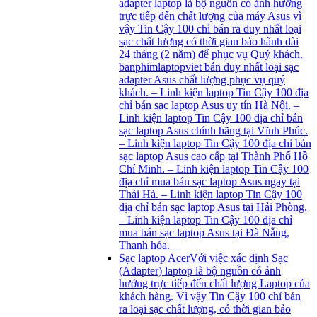
adapter laptop là bộ nguồn có ảnh hưởng
trực tiếp đến chất lượng của máy Asus vì
vậy Tin Cậy 100 chỉ bán ra duy nhất loại
sạc chất lượng có thời gian bảo hành dài
24 tháng (2 năm) để phục vụ Quý khách.
banphimlaptopviet bán duy nhất loại sạc
adapter Asus chất lượng phục vụ quý
khách. – Linh kiện laptop Tin Cậy 100 địa
chỉ bán sạc laptop Asus uy tín Hà Nội. –
Linh kiện laptop Tin Cậy 100 địa chỉ bán
sạc laptop Asus chính hãng tại Vĩnh Phúc.
– Linh kiện laptop Tin Cậy 100 địa chỉ bán
sạc laptop Asus cao cấp tại Thành Phố Hồ
Chí Minh. – Linh kiện laptop Tin Cậy 100
địa chỉ mua bán sạc laptop Asus ngay tại
Thái Hà. – Linh kiện laptop Tin Cậy 100
địa chỉ bán sạc laptop Asus tại Hải Phòng.
– Linh kiện laptop Tin Cậy 100 địa chỉ
mua bán sạc laptop Asus tại Đà Nẵng,
Thanh hóa.
Sạc laptop Acer
Với việc xác định Sạc
(Adapter) laptop là bộ nguồn có ảnh
hưởng trực tiếp đến chất lượng Laptop của
khách hàng. Vì vậy Tin Cậy 100 chỉ bán
ra loại sạc chất lượng, có thời gian bảo