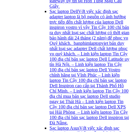
gateway uy tín tại Hôh Tùng Mậu Cầu
Giấy
Sạc laptop Dell
Với việc xác định sạc
adapter laptop là bộ nguồn có ảnh hưởng
trực tiếp đến chất lượng của laptop Dell
inspiron vostro vì vậy Tin Cậy 100 chỉ bán
ra duy nhất loại sạc chất lượng có thời gian
bảo hành dài 24 tháng (2 năm) để phục vụ
Quý khách. banphimlaptopviet bán duy
nhất loại sạc adapter Dell chất lượng phục
vụ quý khách. – Linh kiện laptop Tin Cậy
100 địa chỉ bán sạc laptop Dell Latitude uy
tín Hà Nội. – Linh kiện laptop Tin Cậy
100 địa chỉ bán sạc laptop Dell Vostro
chính hãng tại Vĩnh Phúc – Linh kiện
laptop Tin Cậy 100 địa chỉ bán sạc laptop
Dell Inspiron cao cấp tại Thành Phố Hồ
Chí Minh. – Linh kiện laptop Tin Cậy 100
địa chỉ mua bán sạc laptop Dell studio
ngay tại Thái Hà – Linh kiện laptop Tin
Cậy 100 địa chỉ bán sạc laptop Dell XPS
tại Hải Phòng – Linh kiện laptop Tin Cậy
100 địa chỉ bán sạc laptop Dell inspiron tại
Đà Nẵng.
Sạc laptop Asus
Với việc xác định sạc