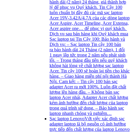
hành dài (2 năm) 24 tháng, giá thành hợp
lý để phục vụ Quý khách. Tin Cậy 100
luôn chuẩn bị đầy đủ các mã sạc laptop
Acer 19V-3.42A/4.7A của các dòng laptop
Acer Aspire, Acer Timeline, Acer Extensa,
Acer aspire one… để phục vị quý khách.
Dịch vụ sau bán hàng khi Quý khách mua
Sạc laptop tại Tin Cậy 100: Bảo hành và
Dịch vụ: – Sạc laptop Tin cậy 100 bán
ra bảo hành dài 24 Tháng (2 năm). 1 đổi
1 ngay lập tức trong 2 năm nếu phát sinh
lỗi. – Trong tháng đầu tiên nếu quý khách
không hài lòng về chất lượng sạc laptop
Acer. Tin cậy 100 sẽ hoàn lại tiền cho khác
hàng. – Giao hàng miễn phí nội thành Hà
Nội. Cam kết: – Tin cậy 100 bán sạc
adapter Acer ra mới 100%. Luôn đặt chất
lượng lên hàng đầu. – Không bán sạc
laptop Acer nhái, Adapter Acer chất lượng
kém ảnh hưởng đến chất lượng của laptop
trong quá trình sử dụng. – Bảo hành sạc
laptop nhanh chóng và nghiêm…
Sạc laptop Lenovo
Với việc xác định sạc
adapter laptop là bộ nguồn có ảnh hưởng
trực tiếp đến chất lượng của laptop Lenovo