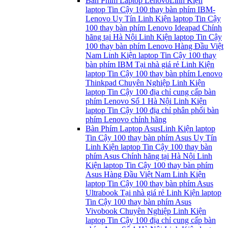
Bàn Phím Laptop Lenovo
Linh Kiện
laptop Tin Cậy 100 thay bàn phím IBM-
Lenovo Uy Tín Linh Kiện laptop Tin Cậy
100 thay bàn phím Lenovo Ideapad Chính
hãng tại Hà Nội Linh Kiện laptop Tin Cậy
100 thay bàn phím Lenovo Hàng Đầu Việt
Nam Linh Kiện laptop Tin Cậy 100 thay
bàn phím IBM Tại nhà giá rẻ Linh Kiện
laptop Tin Cậy 100 thay bàn phím Lenovo
Thinkpad Chuyên Nghiệp Linh Kiện
laptop Tin Cậy 100 địa chỉ cung cấp bàn
phím Lenovo Số 1 Hà Nội Linh Kiện
laptop Tin Cậy 100 địa chỉ phân phối bàn
phím Lenovo chính hãng
Bàn Phím Laptop Asus
Linh Kiện laptop
Tin Cậy 100 thay bàn phím Asus Uy Tín
Linh Kiện laptop Tin Cậy 100 thay bàn
phím Asus Chính hãng tại Hà Nội Linh
Kiện laptop Tin Cậy 100 thay bàn phím
Asus Hàng Đầu Việt Nam Linh Kiện
laptop Tin Cậy 100 thay bàn phím Asus
Ultrabook Tại nhà giá rẻ Linh Kiện laptop
Tin Cậy 100 thay bàn phím Asus
Vivobook Chuyên Nghiệp Linh Kiện
laptop Tin Cậy 100 địa chỉ cung cấp bàn