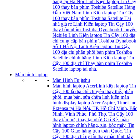
hãng tại Hà Nội Linh Kiện laptop Tin Cậy
100 thay bàn phím Toshiba Satellite Hàng
Đầu Việt Nam Linh Kiện laptop Tin Cậy
100 thay bàn phím Toshiba Satellite Tại
nhà giá rẻ Linh Kiện laptop Tin Cậy 100
thay bàn phím Toshiba Dynabook Chuyên
Nghiệp Linh Kiện laptop Tin Cậy 100 địa
chỉ cung cấp bàn phím Toshiba Dynabook
Số 1 Hà Nội Linh Kiện laptop Tin Cậy
100 địa chỉ phân phối bàn phím Toshiba
Satellite chính hãng Linh Kiện laptop Tin
Cậy 100 địa chỉ Thay bàn phím Toshiba
Satellite laptop tại nhà.
Màn hình laptop
Màn Hình Fujitshu
Màn hình laptop Acer
Linh kiện laptop Tin
Cậy 100 là địa chỉ chuyên thay thế, phân
phối, mua bán, sửa chữa linh kiện màn
hình display laptop Acer Aspire, TimeLine,
Extensa tại Hà Nội, TP. Hồ Chí Minh, Bắc
Ninh, Vĩnh Phúc, Phú Thọ. Tin Cậy 100
thay tận nơi, thay tại nhà! Giá Rẻ, màn
hình laptop chính hãng, zin, bóc máy. Tin
Cậy 100 Giao hàng trên toàn Quốc. Tin
Cậy 100 địa chỉ uy tín thay màn hình lấy