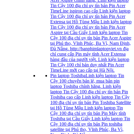
Acer Aspire chính hãng. Linh kiện laptop
Tin Cậy 100 địa chỉ uy tín bán Pin Acer
TimeLine ispiron cao cấp Linh kiện laptop
Tin Cậy 100 địa chỉ uy tín bán Pin Acer
Extensa tại Hồ Tùng Mậu Linh kiện laptop
Tin Cậy 100 địa chỉ uy tín bán Pin Acer
Aspire tại Cầu Giấy Linh kiện laptop Tin
Cậy 100 địa chỉ uy tín bán Pin Acer Aspire
tại Phú thọ, Vĩnh Phúc, Ba Vì, Nam Định,
Đà Nẵng. http://banphimlaptopviet.vn địa
chỉ cung cấp Pin máy tính Acer Extensa
hàng đầu của người việt. Linh kiện laptop
Tin Cậy 100 chỉ bán duy nhất Pin Acer
TimeLine mới cao cấp tại Hà Nội.
Pin laptop Toshiba
Linh kiện laptop Tin
Cậy 100 chuyên bán lẻ, mua bán pin
laptop Toshiba chính hãng. Linh kiện
laptop Tin Cậy 100 địa chỉ uy tín bán Pin
Toshiba cao cấp Linh kiện laptop Tin Cậy
100 địa chỉ uy tín bán Pin Toshiba Satellite
tại Hồ Tùng Mậu Linh kiện laptop Tin
Cậy 100 địa chỉ uy tín bán Pin Máy tính
Toshiba tại Cầu Giấy Linh kiện laptop Tin
Cậy 100 địa chỉ uy tín bán Pin toshiba
satellite tại Phú thọ, Vĩnh Phúc, Ba Vì,