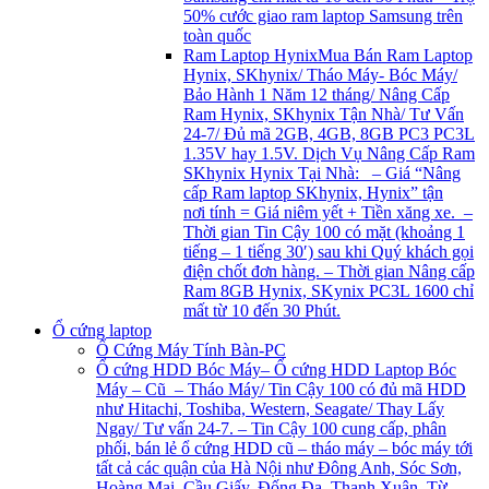
50% cước giao ram laptop Samsung trên
toàn quốc
Ram Laptop Hynix
Mua Bán Ram Laptop
Hynix, SKhynix/ Tháo Máy- Bóc Máy/
Bảo Hành 1 Năm 12 tháng/ Nâng Cấp
Ram Hynix, SKhynix Tận Nhà/ Tư Vấn
24-7/ Đủ mã 2GB, 4GB, 8GB PC3 PC3L
1.35V hay 1.5V. Dịch Vụ Nâng Cấp Ram
SKhynix Hynix Tại Nhà: – Giá “Nâng
cấp Ram laptop SKhynix, Hynix” tận
nơi tính = Giá niêm yết + Tiền xăng xe. –
Thời gian Tin Cậy 100 có mặt (khoảng 1
tiếng – 1 tiếng 30′) sau khi Quý khách gọi
điện chốt đơn hàng. – Thời gian Nâng cấp
Ram 8GB Hynix, SKynix PC3L 1600 chỉ
mất từ 10 đến 30 Phút.
Ổ cứng laptop
Ổ Cứng Máy Tính Bàn-PC
Ổ cứng HDD Bóc Máy
– Ổ cứng HDD Laptop Bóc
Máy – Cũ – Tháo Máy/ Tin Cậy 100 có đủ mã HDD
như Hitachi, Toshiba, Western, Seagate/ Thay Lấy
Ngay/ Tư vấn 24-7. – Tin Cậy 100 cung cấp, phân
phối, bán lẻ ổ cứng HDD cũ – tháo máy – bóc máy tới
tất cả các quận của Hà Nội như Đông Anh, Sóc Sơn,
Hoàng Mai, Cầu Giấy, Đống Đa, Thanh Xuân, Từ