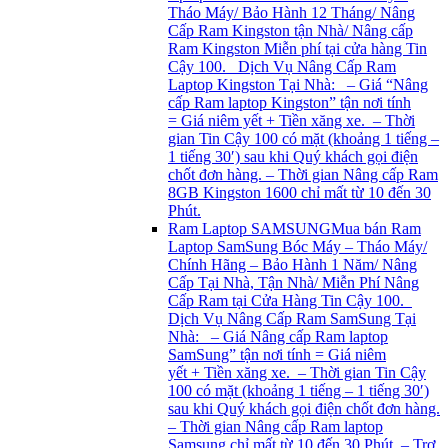
Tháo Máy/ Bảo Hành 12 Tháng/ Nâng
Cấp Ram Kingston tận Nhà/ Nâng cấp
Ram Kingston Miễn phí tại cửa hàng Tin
Cậy 100. Dịch Vụ Nâng Cấp Ram
Laptop Kingston Tại Nhà: – Giá “Nâng
cấp Ram laptop Kingston” tận nơi tính
= Giá niêm yết + Tiền xăng xe. – Thời
gian Tin Cậy 100 có mặt (khoảng 1 tiếng –
1 tiếng 30′) sau khi Quý khách gọi điện
chốt đơn hàng. – Thời gian Nâng cấp Ram
8GB Kingston 1600 chỉ mất từ 10 đến 30
Phút.
Ram Laptop SAMSUNG
Mua bán Ram
Laptop SamSung Bóc Máy – Tháo Máy/
Chính Hãng – Bảo Hành 1 Năm/ Nâng
Cấp Tại Nhà, Tận Nhà/ Miễn Phí Nâng
Cấp Ram tại Cửa Hàng Tin Cậy 100.
Dịch Vụ Nâng Cấp Ram SamSung Tại
Nhà: – Giá Nâng cấp Ram laptop
SamSung” tận nơi tính = Giá niêm
yết + Tiền xăng xe. – Thời gian Tin Cậy
100 có mặt (khoảng 1 tiếng – 1 tiếng 30′)
sau khi Quý khách gọi điện chốt đơn hàng.
– Thời gian Nâng cấp Ram laptop
Samsung chỉ mất từ 10 đến 30 Phút. – Trợ