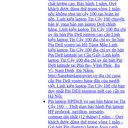
chất lượng cao. Bảo hành 1 năm. Quý
khách được dùng thử trong vòng 1 tuần,
nếu không ưng tin cậy 100 xin hoàn lại
tiền. Linh kiện laptop Tin Cậy 100 chuyên
bán lẻ, mua bán pin laptop Dell chính
hãng. Linh kiện laptop Tin Cậy 100 địa chỉ
uy tín bán Pin Dell ispiron cao cấp Linh
kiện laptop Tin Cậy 100 địa chỉ uy tín bán
Pin Dell vostro tại Hồ Tùng Mậu Linh
kiện laptop Tin Cậy 100 địa chỉ uy tín bán
Pin Dell latitude tại Cầu Giấy Linh kiện
laptop Tin Cậy 100 địa chỉ uy tín bán Pin
Dell latitude tại Phú thọ, Vĩnh Phúc, Ba
Vì, Nam Định, Đà Nẵng.
http://banphimlaptopviet.vn địa chỉ cung
cấp Pin Dell vostro hàng đầu của người
việt. Linh kiện laptop Tin Cậy 100 chỉ bán
duy nhất Pin DEll inspiron mới cao cấp tại
Hà Nội.
Pin laptop HP
Dịch vụ sau bán hàng tại Tin
Cậy 100: – Thời gian bảo hành Pin laptop
HP probook, pavilion, presario,
compaq dài nhất (12 tháng) 1 năm. – Quý
khách được dùng thử trong vòng 1 tuần –
Giá bán Pin (battery) laptop Asus cạnh