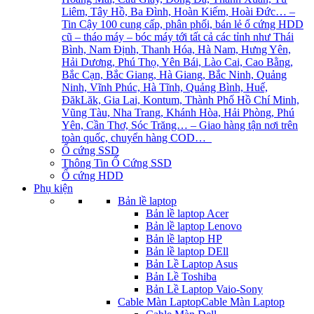
Liêm, Tây Hồ, Ba Đình, Hoàn Kiếm, Hoài Đức… –
Tin Cậy 100 cung cấp, phân phối, bán lẻ ổ cứng HDD
cũ – tháo máy – bóc máy tới tất cả các tỉnh như Thái
Bình, Nam Định, Thanh Hóa, Hà Nam, Hưng Yên,
Hải Dương, Phú Thọ, Yên Bái, Lào Cai, Cao Bằng,
Bắc Cạn, Bắc Giang, Hà Giang, Bắc Ninh, Quảng
Ninh, Vĩnh Phúc, Hà Tĩnh, Quảng Bình, Huế,
ĐăkLăk, Gia Lai, Kontum, Thành Phố Hồ Chí Minh,
Vũng Tàu, Nha Trang, Khánh Hòa, Hải Phòng, Phú
Yên, Cần Thơ, Sóc Trăng… – Giao hàng tận nơi trên
toàn quốc, chuyển hàng COD…
Ổ cứng SSD
Thông Tin Ổ Cứng SSD
Ổ cứng HDD
Phụ kiện
Bản lề laptop
Bản lề laptop Acer
Bản lề laptop Lenovo
Bản lề laptop HP
Bản lề laptop DEll
Bản Lề Laptop Asus
Bản Lề Toshiba
Bản Lề Laptop Vaio-Sony
Cable Màn Laptop
Cable Màn Laptop