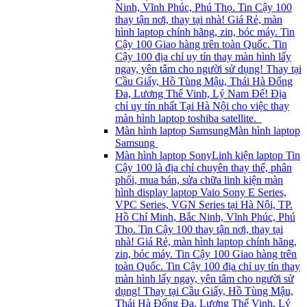
Ninh, Vĩnh Phúc, Phú Thọ. Tin Cậy 100
thay tận nơi, thay tại nhà! Giá Rẻ, màn
hình laptop chính hãng, zin, bóc máy. Tin
Cậy 100 Giao hàng trên toàn Quốc. Tin
Cậy 100 địa chỉ uy tín thay màn hình lấy
ngay, yên tâm cho người sử dụng! Thay tại
Cầu Giấy, Hồ Tùng Mậu, Thái Hà Đống
Đa, Lương Thể Vinh, Lý Nam Đế! Địa
chỉ uy tín nhất Tại Hà Nội cho việc thay
màn hình laptop toshiba satellite.
Màn hình laptop Samsung
Màn hình laptop
Samsung
Màn hình laptop Sony
Linh kiện laptop Tin
Cậy 100 là địa chỉ chuyên thay thế, phân
phối, mua bán, sửa chữa linh kiện màn
hình display laptop Vaio Sony E Series,
VPC Series, VGN Series tại Hà Nội, TP.
Hồ Chí Minh, Bắc Ninh, Vĩnh Phúc, Phú
Thọ. Tin Cậy 100 thay tận nơi, thay tại
nhà! Giá Rẻ, màn hình laptop chính hãng,
zin, bóc máy. Tin Cậy 100 Giao hàng trên
toàn Quốc. Tin Cậy 100 địa chỉ uy tín thay
màn hình lấy ngay, yên tâm cho người sử
dụng! Thay tại Cầu Giấy, Hồ Tùng Mậu,
Thái Hà Đống Đa, Lương Thể Vinh, Lý