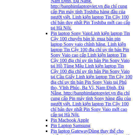
Nam Định, Đà Nẵng.
http://banphimlaptopviet.vn địa chỉ cung
cấp Pin máy tính Toshiba hàng đầu của
người việt. Linh kiện laptop Tin Cậy 100
chỉ bán duy nhất Pin Toshiba mới cao cấp
tại Hà Nội.
Pin laptop Sony Vaio
Linh kiện laptop Tin
Cậy 100 chuyên bán lẻ, mua bán pin
laptop Sony vaio chính hãng. Linh kiện
laptop Tin Cậy 100 địa chỉ uy tín bán Pin
Sony Vaio cao cấp Linh kiện laptop Tin
Cậy 100 địa chỉ uy tín bán Pin Sony Vaio
tại Hồ Tùng Mậu Linh kiện laptop Tin
Cậy 100 địa chỉ uy tín bán Pin Sony Vaio
tại Cầu Giấy Linh kiện laptop Tin Cậy 100
địa chỉ uy tín bán Pin Sony Vaio tại Phú
thọ, Vĩnh Phúc, Ba Vì, Nam Định, Đà
Nẵng. http://banphimlaptopviet.vn địa chỉ
cung cấp Pin máy tính Sony hàng đầu của
người việt. Linh kiện laptop Tin Cậy 100
chỉ bán duy nhất Pin Sony Vaio mới cao
cấp tại Hà Nội.
Pin Macbook Apple
Pin Laptop Samsung
Pin laptop Gateway
Dùng thay thế cho