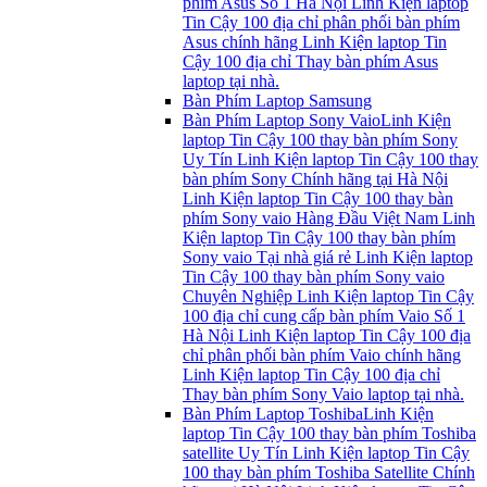
phím Asus Số 1 Hà Nội Linh Kiện laptop
Tin Cậy 100 địa chỉ phân phối bàn phím
Asus chính hãng Linh Kiện laptop Tin
Cậy 100 địa chỉ Thay bàn phím Asus
laptop tại nhà.
Bàn Phím Laptop Samsung
Bàn Phím Laptop Sony Vaio
Linh Kiện
laptop Tin Cậy 100 thay bàn phím Sony
Uy Tín Linh Kiện laptop Tin Cậy 100 thay
bàn phím Sony Chính hãng tại Hà Nội
Linh Kiện laptop Tin Cậy 100 thay bàn
phím Sony vaio Hàng Đầu Việt Nam Linh
Kiện laptop Tin Cậy 100 thay bàn phím
Sony vaio Tại nhà giá rẻ Linh Kiện laptop
Tin Cậy 100 thay bàn phím Sony vaio
Chuyên Nghiệp Linh Kiện laptop Tin Cậy
100 địa chỉ cung cấp bàn phím Vaio Số 1
Hà Nội Linh Kiện laptop Tin Cậy 100 địa
chỉ phân phối bàn phím Vaio chính hãng
Linh Kiện laptop Tin Cậy 100 địa chỉ
Thay bàn phím Sony Vaio laptop tại nhà.
Bàn Phím Laptop Toshiba
Linh Kiện
laptop Tin Cậy 100 thay bàn phím Toshiba
satellite Uy Tín Linh Kiện laptop Tin Cậy
100 thay bàn phím Toshiba Satellite Chính