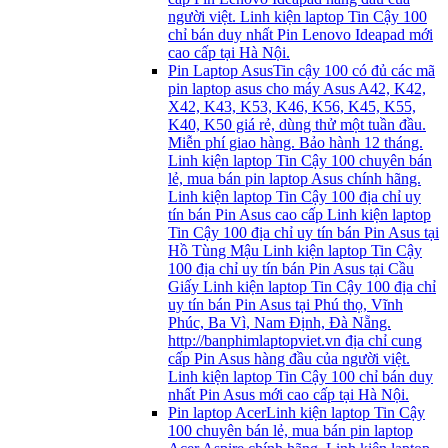
người việt. Linh kiện laptop Tin Cậy 100
chỉ bán duy nhất Pin Lenovo Ideapad mới
cao cấp tại Hà Nội.
Pin Laptop Asus
Tin cậy 100 có đủ các mã
pin laptop asus cho máy Asus A42, K42,
X42, K43, K53, K46, K56, K45, K55,
K40, K50 giá rẻ, dùng thử một tuần đầu.
Miễn phí giao hàng. Bảo hành 12 tháng.
Linh kiện laptop Tin Cậy 100 chuyên bán
lẻ, mua bán pin laptop Asus chính hãng.
Linh kiện laptop Tin Cậy 100 địa chỉ uy
tín bán Pin Asus cao cấp Linh kiện laptop
Tin Cậy 100 địa chỉ uy tín bán Pin Asus tại
Hồ Tùng Mậu Linh kiện laptop Tin Cậy
100 địa chỉ uy tín bán Pin Asus tại Cầu
Giấy Linh kiện laptop Tin Cậy 100 địa chỉ
uy tín bán Pin Asus tại Phú thọ, Vĩnh
Phúc, Ba Vì, Nam Định, Đà Nẵng.
http://banphimlaptopviet.vn địa chỉ cung
cấp Pin Asus hàng đầu của người việt.
Linh kiện laptop Tin Cậy 100 chỉ bán duy
nhất Pin Asus mới cao cấp tại Hà Nội.
Pin laptop Acer
Linh kiện laptop Tin Cậy
100 chuyên bán lẻ, mua bán pin laptop