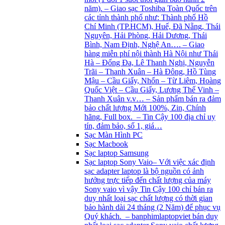
năm). – Giao sạc Toshiba Toàn Quốc trên
các tỉnh thành phố như: Thành phố Hồ
Chí Minh (TP.HCM), Huế, Đã Nẵng, Thái
Nguyên, Hải Phòng, Hải Dương, Thái
Bình, Nam Định, Nghệ An…. – Giao
hàng miễn phí nội thành Hà Nội như Thái
Hà – Đống Đa, Lê Thanh Nghị, Nguyễn
Trãi – Thanh Xuân – Hà Đông, Hồ Tùng
Mậu – Cầu Giấy, Nhổn – Từ Liêm, Hoàng
Quốc Việt – Cầu Giấy, Lương Thế Vinh –
Thanh Xuân v.v… – Sản phẩm bán ra đảm
bảo chất lượng Mới 100%, Zin, Chính
hãng, Full box. – Tin Cậy 100 địa chỉ uy
tín, đảm bảo, số 1, giá…
Sạc Màn Hình PC
Sạc Macbook
Sạc laptop Samsung
Sạc laptop Sony Vaio
– Với việc xác định
sạc adapter laptop là bộ nguồn có ảnh
hưởng trực tiếp đến chất lượng của máy
Sony vaio vì vậy Tin Cậy 100 chỉ bán ra
duy nhất loại sạc chất lượng có thời gian
bảo hành dài 24 tháng (2 Năm) để phục vụ
Quý khách. – banphimlaptopviet bán duy