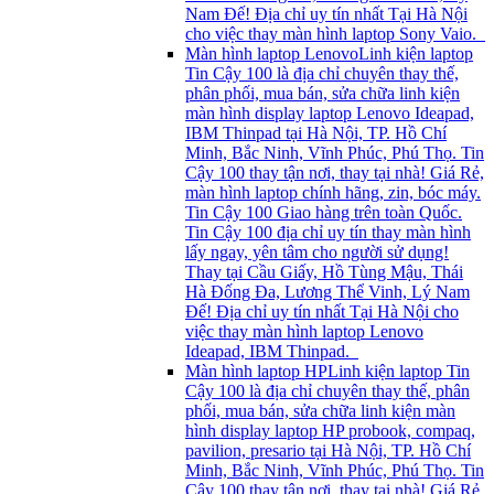
Nam Đế! Địa chỉ uy tín nhất Tại Hà Nội
cho việc thay màn hình laptop Sony Vaio.
Màn hình laptop Lenovo
Linh kiện laptop
Tin Cậy 100 là địa chỉ chuyên thay thế,
phân phối, mua bán, sửa chữa linh kiện
màn hình display laptop Lenovo Ideapad,
IBM Thinpad tại Hà Nội, TP. Hồ Chí
Minh, Bắc Ninh, Vĩnh Phúc, Phú Thọ. Tin
Cậy 100 thay tận nơi, thay tại nhà! Giá Rẻ,
màn hình laptop chính hãng, zin, bóc máy.
Tin Cậy 100 Giao hàng trên toàn Quốc.
Tin Cậy 100 địa chỉ uy tín thay màn hình
lấy ngay, yên tâm cho người sử dụng!
Thay tại Cầu Giấy, Hồ Tùng Mậu, Thái
Hà Đống Đa, Lương Thể Vinh, Lý Nam
Đế! Địa chỉ uy tín nhất Tại Hà Nội cho
việc thay màn hình laptop Lenovo
Ideapad, IBM Thinpad.
Màn hình laptop HP
Linh kiện laptop Tin
Cậy 100 là địa chỉ chuyên thay thế, phân
phối, mua bán, sửa chữa linh kiện màn
hình display laptop HP probook, compaq,
pavilion, presario tại Hà Nội, TP. Hồ Chí
Minh, Bắc Ninh, Vĩnh Phúc, Phú Thọ. Tin
Cậy 100 thay tận nơi, thay tại nhà! Giá Rẻ,