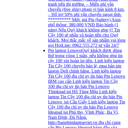
tranh trên thị trường. – Miễn phí vận
chuyển (free ship) phạm vi bán kính 8 km.
– Hỗ trợ 50% phí vận chuyển ngoại tỉnh.
********** Mức giá Pin (battery) Asus
phổ thông: 380.000 VNĐ Bảo hành (1
năm) Nếu Quý khách không ưng ý! Tin
Cậy 100 sẽ nhập và hoàn tiền cho Quý
khách. Mọi thắc mắc về sản phẩm vui lòng
gọi HotLine: 0962.555.272 tư vấn 24/7
Pin laptop Lenovo
Quý khách được dùng
thử trong vòng 1 tuần, nếu không ưng tin
cậy 100 xin hoàn lại tiền. Linh kiện laptop
Tin Cậy 100 chuyên bán lẻ, mua bán pin
laptop Dell chính hãng. Linh kiện laptop
Tin Cậy 100 địa chỉ uy tín bán Pin Lenovo
IBM cao cấp Linh kiện laptop Tin Cậy
100 địa chỉ uy tín bán Pin Lenovo
Thinkpad tại Hồ Tùng Mậu Linh kiện
laptop Tin Cậy 100 địa chỉ uy tín bán Pin
Lenovo tại Cầu Giấy Linh kiện laptop Tin
Cậy 100 địa chỉ uy tín bán Pin Lenovo
Ideapad tại Phú thọ, Vĩnh Phúc, Ba Vì,
Nam Định, Đà Nẵng.
http://banphimlaptopviet.vn địa chỉ cung
cấp Pin Lenovo Ideapad hàng đầu của