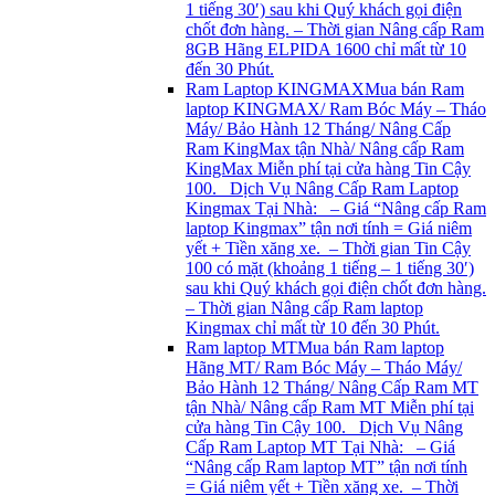
1 tiếng 30′) sau khi Quý khách gọi điện
chốt đơn hàng. – Thời gian Nâng cấp Ram
8GB Hãng ELPIDA 1600 chỉ mất từ 10
đến 30 Phút.
Ram Laptop KINGMAX
Mua bán Ram
laptop KINGMAX/ Ram Bóc Máy – Tháo
Máy/ Bảo Hành 12 Tháng/ Nâng Cấp
Ram KingMax tận Nhà/ Nâng cấp Ram
KingMax Miễn phí tại cửa hàng Tin Cậy
100. Dịch Vụ Nâng Cấp Ram Laptop
Kingmax Tại Nhà: – Giá “Nâng cấp Ram
laptop Kingmax” tận nơi tính = Giá niêm
yết + Tiền xăng xe. – Thời gian Tin Cậy
100 có mặt (khoảng 1 tiếng – 1 tiếng 30′)
sau khi Quý khách gọi điện chốt đơn hàng.
– Thời gian Nâng cấp Ram laptop
Kingmax chỉ mất từ 10 đến 30 Phút.
Ram laptop MT
Mua bán Ram laptop
Hãng MT/ Ram Bóc Máy – Tháo Máy/
Bảo Hành 12 Tháng/ Nâng Cấp Ram MT
tận Nhà/ Nâng cấp Ram MT Miễn phí tại
cửa hàng Tin Cậy 100. Dịch Vụ Nâng
Cấp Ram Laptop MT Tại Nhà: – Giá
“Nâng cấp Ram laptop MT” tận nơi tính
= Giá niêm yết + Tiền xăng xe. – Thời