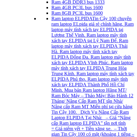
Ram 4GB DDR3 bus 1333
Ram 4GB PC3L bus 1600
Ram 8GB PC3L bus 1600
Ram laptop ELPIDA
Tin Cậy 100 chuyên
ram laptop ELpida giá rẻ chính hãng. Ram
laptop máy tính xách tay ELPIDA tại
Lương Thế Vinh. Ram laptop máy tính
xách tay ELPIDA tại Lý Nam Đế. Ram
laptop máy tính xách tay ELPIDA Thái
Hà. Ram laptop máy tính xách tay
ELPIDA Đống Đa. Ram laptop máy tính
xách tay ELPIDA Vĩnh Phúc. Ram laptop
máy tính xách tay ELPIDA Trung Hòa
Trung Kính. Ram laptop máy tính xách tay
ELPIDA Phú thọ. Ram laptop máy tính
xách tay ELPIDA Thành Phố Hồ Chí
Minh. Mua bán Ram laptop Hãng MT/
Ram Bóc Máy – Tháo Máy/ Bảo Hành 12
Tháng/ Nâng Cấp Ram MT tận Nhà/
Nâng cấp Ram MT Miễn phí tại cửa hàng
Tin Cậy 100. Dịch Vụ Nâng Cấp Ram
Laptop ELPIDA Tại Nhà: – Giá “Nâng
cấp Ram laptop ELPIDA” tận nơi tính
= Giá niêm yết + Tiền xăng xe. – Thời
gian Tin Cậy 100 có mặt (khoảng 1 tiếng –