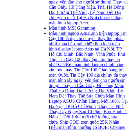
ngay, yên tâm cho người sử dụng! Thay tại
Cầu Giấy, Hồ Tùng Mậu, Thái Hà Đống
Đa, Lương Thể Vinh, Lý Nam Đế! Địa
chỉ uy tín nhất Tại Hà Nội cho việc thay
màn hình laptop Acer.
Màn hình MSI Gamming
Màn hình laptop Asus
Linh kiện laptop Tin
Cậy 100 là địa chỉ chuyên thay thế, phân
phối, mua bán, sửa chữa linh kiện màn
hình display laptop Asus tại Hà Nội, TP.
Hồ Chí Minh, Bắc Ninh, Vĩnh Phúc, Phú
Thọ. Tin Cậy 100 thay tận nơi, thay tại
nhà! Giá Rẻ, màn hình laptop chính hãng,
zin, bóc máy. Tin Cậy 100 Giao hàng trên
toàn Quốc. Tin Cậy 100 địa chỉ uy tín thay
màn hình lấy ngay, yên tâm cho người sử
dụng! Thay tại Cầu Giấy, Hồ Tùng Mậu,
Thái Hà Đống Đa, Lương Thể Vinh, Lý
Nam Đế! Thay Thế Sửa Chữa Màn Hình
Laptop ASUS Chính Hãng, Mới 100% Tại
Hà Nội, TP Hồ Chí Minh| Thay Tại Nhà|
Thay Lấy Ngay Sau 10 Phút| Bảo Hành: 1
Năm| 1 Đổi 1 đổi mới chứ không sửa
chữa| Ship COD toàn quốc 25K Nhãn
Hiệu màn hình thường có BOE, Cheimei,