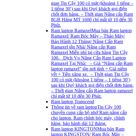
gian Tin Cậy 100 có mặt (khoảng 1 tiếng –
1 tiếng 30′) sau khi Quý khách gọi điện
chốt đơn hàng. – Thời gian Nâng cấp Ram
8GB Hãng MT 1600 chỉ mất từ 10 đến 30
Phút.
Ram laptop Ramaxel
Mua bán Ram laptop
Ramaxel/ Ram Bóc Máy – Tháo Máy/
Bảo Hành 12 Tháng/ Nâng Cấp Ram
Ramaxel tận Nhà/ Nâng cấp Ram
Ramaxel Miễn phí tại cửa hàng Tin Cậy
100. Dịch Vụ Nâng Cấp Ram Laptop
Ramaxel Tại Nhà: – Giá “Nâng cấp Ram
laptop ramaxel” tận nơi tính = Giá niêm
yết + Tiền xăng xe. – Thời gian Tin Cậy
100 có mặt (khoảng 1 tiếng – 1 tiếng 30′)
sau khi Quý khách gọi điện chốt đơn hàng.
– Thời gian Nâng cấp Ram laptop ramaxel
chỉ mất từ 10 đến 30 Phút.
Ram laptop Transcend
Thông tin về ram laptop
Tin Cậy 100
chuyên cung cấp bộ nhớ Ram nâng cấp
cho laptop. Ram chính bóc máy, chính
hãng, bảo hành dài 12 tháng.
Ram laptop KINGTON
Mua bán Ram
laptop KINGSTON/ Ram Bóc Máy –