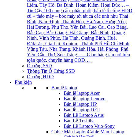
Liêm, Tây Hồ, Ba Đình, Hoàn Kiếm, Hoài Đức… –
Tin Cậy 100 cung cấp, phân phối, bán lẻ ổ cứng HDD
cũ – tháo máy – bóc máy tới tất cả các tỉnh như Thái
Bình, Nam Định, Thanh Hóa, Hà Nam, Hưng Yên,
Hải Dương, Phú Thọ, Yên Bái, Lào Cai, Cao Bằng,
Bắc Cạn, Bắc Giang, Hà Giang, Bắc Ninh, Quảng
Ninh, Vĩnh Phúc, Hà Tĩnh, Quảng Bình, Huế,
ĐăkLăk, Gia Lai, Kontum, Thành Phố Hồ Chí Minh,
Vũng Tàu, Nha Trang, Khánh Hòa, Hải Phòng, Phú
Yên, Cần Thơ, Sóc Trăng… – Giao hàng tận nơi trên
toàn quốc, chuyển hàng COD…
Ổ cứng SSD
Thông Tin Ổ Cứng SSD
Ổ cứng HDD
Phụ kiện
Bản lề laptop
Bản lề laptop Acer
Bản lề laptop Lenovo
Bản lề laptop HP
Bản lề laptop DEll
Bản Lề Laptop Asus
Bản Lề Toshiba
Bản Lề Laptop Vaio-Sony
Cable Màn Laptop
Cable Màn Laptop