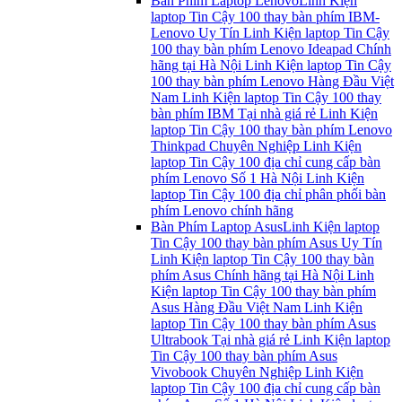
Bàn Phím Laptop Lenovo
Linh Kiện
laptop Tin Cậy 100 thay bàn phím IBM-
Lenovo Uy Tín Linh Kiện laptop Tin Cậy
100 thay bàn phím Lenovo Ideapad Chính
hãng tại Hà Nội Linh Kiện laptop Tin Cậy
100 thay bàn phím Lenovo Hàng Đầu Việt
Nam Linh Kiện laptop Tin Cậy 100 thay
bàn phím IBM Tại nhà giá rẻ Linh Kiện
laptop Tin Cậy 100 thay bàn phím Lenovo
Thinkpad Chuyên Nghiệp Linh Kiện
laptop Tin Cậy 100 địa chỉ cung cấp bàn
phím Lenovo Số 1 Hà Nội Linh Kiện
laptop Tin Cậy 100 địa chỉ phân phối bàn
phím Lenovo chính hãng
Bàn Phím Laptop Asus
Linh Kiện laptop
Tin Cậy 100 thay bàn phím Asus Uy Tín
Linh Kiện laptop Tin Cậy 100 thay bàn
phím Asus Chính hãng tại Hà Nội Linh
Kiện laptop Tin Cậy 100 thay bàn phím
Asus Hàng Đầu Việt Nam Linh Kiện
laptop Tin Cậy 100 thay bàn phím Asus
Ultrabook Tại nhà giá rẻ Linh Kiện laptop
Tin Cậy 100 thay bàn phím Asus
Vivobook Chuyên Nghiệp Linh Kiện
laptop Tin Cậy 100 địa chỉ cung cấp bàn