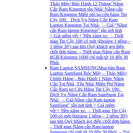
Tháo Máy/ Bảo Hành 12 Tháng/ Nâng
Cấp Ram Kingston tận Nhà/ Nâng cấp
Ram Kingston Miễn phí tại cửa hàng Tin
Cậy 100. Dịch Vụ Nâng Cấp Ram
Laptop Kingston Tại Nhà: – Giá “Nâng
cấp Ram laptop Kingston” tận nơi tính
= Giá niêm yết + Tiền xăng xe. – Thời
gian Tin Cậy 100 có mặt (khoảng 1 tiếng –
1 tiếng 30′) sau khi Quý khách gọi điện
chốt đơn hàng. – Thời gian Nâng cấp Ram
8GB Kingston 1600 chỉ mất từ 10 đến 30
Phút.
Ram Laptop SAMSUNG
Mua bán Ram
Laptop SamSung Bóc Máy – Tháo Máy/
Chính Hãng – Bảo Hành 1 Năm/ Nâng
Cấp Tại Nhà, Tận Nhà/ Miễn Phí Nâng
Cấp Ram tại Cửa Hàng Tin Cậy 100.
Dịch Vụ Nâng Cấp Ram SamSung Tại
Nhà: – Giá Nâng cấp Ram laptop
SamSung” tận nơi tính = Giá niêm
yết + Tiền xăng xe. – Thời gian Tin Cậy
100 có mặt (khoảng 1 tiếng – 1 tiếng 30′)
sau khi Quý khách gọi điện chốt đơn hàng.
– Thời gian Nâng cấp Ram laptop
Samsung chỉ mất từ 10 đến 30 Phút. – Trợ