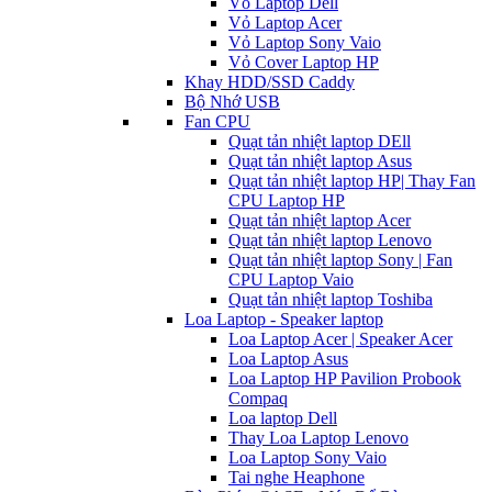
Vỏ Laptop Dell
Vỏ Laptop Acer
Vỏ Laptop Sony Vaio
Vỏ Cover Laptop HP
Khay HDD/SSD Caddy
Bộ Nhớ USB
Fan CPU
Quạt tản nhiệt laptop DEll
Quạt tản nhiệt laptop Asus
Quạt tản nhiệt laptop HP| Thay Fan
CPU Laptop HP
Quạt tản nhiệt laptop Acer
Quạt tản nhiệt laptop Lenovo
Quạt tản nhiệt laptop Sony | Fan
CPU Laptop Vaio
Quạt tản nhiệt laptop Toshiba
Loa Laptop - Speaker laptop
Loa Laptop Acer | Speaker Acer
Loa Laptop Asus
Loa Laptop HP Pavilion Probook
Compaq
Loa laptop Dell
Thay Loa Laptop Lenovo
Loa Laptop Sony Vaio
Tai nghe Heaphone