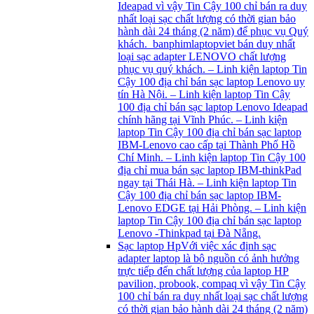
Ideapad vì vậy Tin Cậy 100 chỉ bán ra duy
nhất loại sạc chất lượng có thời gian bảo
hành dài 24 tháng (2 năm) để phục vụ Quý
khách. banphimlaptopviet bán duy nhất
loại sạc adapter LENOVO chất lượng
phục vụ quý khách. – Linh kiện laptop Tin
Cậy 100 địa chỉ bán sạc laptop Lenovo uy
tín Hà Nội. – Linh kiện laptop Tin Cậy
100 địa chỉ bán sạc laptop Lenovo Ideapad
chính hãng tại Vĩnh Phúc. – Linh kiện
laptop Tin Cậy 100 địa chỉ bán sạc laptop
IBM-Lenovo cao cấp tại Thành Phố Hồ
Chí Minh. – Linh kiện laptop Tin Cậy 100
địa chỉ mua bán sạc laptop IBM-thinkPad
ngay tại Thái Hà. – Linh kiện laptop Tin
Cậy 100 địa chỉ bán sạc laptop IBM-
Lenovo EDGE tại Hải Phòng. – Linh kiện
laptop Tin Cậy 100 địa chỉ bán sạc laptop
Lenovo -Thinkpad tại Đà Nẵng.
Sạc laptop Hp
Với việc xác định sạc
adapter laptop là bộ nguồn có ảnh hưởng
trực tiếp đến chất lượng của laptop HP
pavilion, probook, compaq vì vậy Tin Cậy
100 chỉ bán ra duy nhất loại sạc chất lượng
có thời gian bảo hành dài 24 tháng (2 năm)