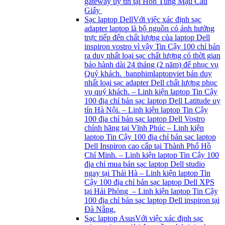
gateway uy tín tại Hôh Tùng Mậu Cầu
Giấy
Sạc laptop Dell
Với việc xác định sạc
adapter laptop là bộ nguồn có ảnh hưởng
trực tiếp đến chất lượng của laptop Dell
inspiron vostro vì vậy Tin Cậy 100 chỉ bán
ra duy nhất loại sạc chất lượng có thời gian
bảo hành dài 24 tháng (2 năm) để phục vụ
Quý khách. banphimlaptopviet bán duy
nhất loại sạc adapter Dell chất lượng phục
vụ quý khách. – Linh kiện laptop Tin Cậy
100 địa chỉ bán sạc laptop Dell Latitude uy
tín Hà Nội. – Linh kiện laptop Tin Cậy
100 địa chỉ bán sạc laptop Dell Vostro
chính hãng tại Vĩnh Phúc – Linh kiện
laptop Tin Cậy 100 địa chỉ bán sạc laptop
Dell Inspiron cao cấp tại Thành Phố Hồ
Chí Minh. – Linh kiện laptop Tin Cậy 100
địa chỉ mua bán sạc laptop Dell studio
ngay tại Thái Hà – Linh kiện laptop Tin
Cậy 100 địa chỉ bán sạc laptop Dell XPS
tại Hải Phòng – Linh kiện laptop Tin Cậy
100 địa chỉ bán sạc laptop Dell inspiron tại
Đà Nẵng.
Sạc laptop Asus
Với việc xác định sạc