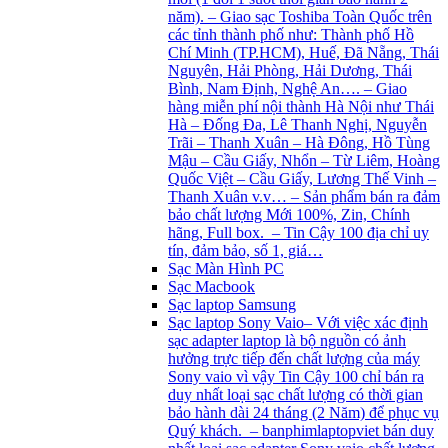
năm). – Giao sạc Toshiba Toàn Quốc trên
các tỉnh thành phố như: Thành phố Hồ
Chí Minh (TP.HCM), Huế, Đã Nẵng, Thái
Nguyên, Hải Phòng, Hải Dương, Thái
Bình, Nam Định, Nghệ An…. – Giao
hàng miễn phí nội thành Hà Nội như Thái
Hà – Đống Đa, Lê Thanh Nghị, Nguyễn
Trãi – Thanh Xuân – Hà Đông, Hồ Tùng
Mậu – Cầu Giấy, Nhổn – Từ Liêm, Hoàng
Quốc Việt – Cầu Giấy, Lương Thế Vinh –
Thanh Xuân v.v… – Sản phẩm bán ra đảm
bảo chất lượng Mới 100%, Zin, Chính
hãng, Full box. – Tin Cậy 100 địa chỉ uy
tín, đảm bảo, số 1, giá…
Sạc Màn Hình PC
Sạc Macbook
Sạc laptop Samsung
Sạc laptop Sony Vaio
– Với việc xác định
sạc adapter laptop là bộ nguồn có ảnh
hưởng trực tiếp đến chất lượng của máy
Sony vaio vì vậy Tin Cậy 100 chỉ bán ra
duy nhất loại sạc chất lượng có thời gian
bảo hành dài 24 tháng (2 Năm) để phục vụ
Quý khách. – banphimlaptopviet bán duy