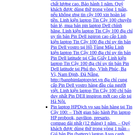
chất lượng cao. Bảo hành 1 năm. Quý
khách được dùng thử trong vòng 1 tuần,
nếu không ưng tin cậy 100 xin hoàn lại
tiền. Linh kiện laptop Tin Cậy 100 chuyên
bán lẻ, mua bán pin laptop Dell chính
hãng. Linh kiện laptop Tin Cậy 100 địa chỉ
uy tín bán Pin Dell ispiron cao cấp Linh
kiện laptop Tin Cậy 100 địa chỉ uy tín bán
Pin Dell vostro tại Hồ Tùng Mậu Linh
kiện laptop Tin Cậy 100 địa chỉ uy tín bán
Pin Dell latitude tại Cầu Giấy Linh kiện
laptop Tin Cậy 100 địa chỉ uy tín bán Pin
Dell latitude tại Phú thọ, Vĩnh Phúc, Ba
Vì, Nam Định, Đà Nẵng.
http://banphimlaptopviet.vn địa chỉ cung
cấp Pin Dell vostro hàng đầu của người
việt. Linh kiện laptop Tin Cậy 100 chỉ bán
duy nhất Pin DEll inspiron mới cao cấp tại
Hà Nội.
Pin laptop HP
Dịch vụ sau bán hàng tại Tin
Cậy 100: – Thời gian bảo hành Pin laptop
HP probook, pavilion, presario,
compaq dài nhất (12 tháng) 1 năm. – Quý
khách được dùng thử trong vòng 1 tuần –
Giá bán Pin (battery) laptop Asus cạnh