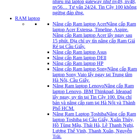
nhiều mã laptop gateway như nv49, nv48,
nv56… Tư vấn 24/24. Tin Cậy 100 không
ngừng đáp ứng.
RAM laptop
Nâng cấp Ram laptop Acer
Nâng cấp Ram
laptop Acer Extensa, Timeline, Aspire.
Nâng cấp Ram laptop Acer lấy ngay sau
15 phút. Địa chỉ uy tín nâng cấp Ram Giá
Rẻ tại Cầu Giấy.
Nâng cấp Ram laptop Asus
Nâng cấp Ram laptop DEll
Nâng cấp Ram laptop HP
Nâng cấp Ram laptop Sony
Nâng cấp Ram
laptop Sony Vaio lấy ngay tại Trung tâm
Hà Nội, Cầu Giấy.
Nâng Ram laptop Lenovo
Nâng cấp Ram
laptop Lenovo, IBM Thinkpad, Ideapad
lấy ngay, uy tín tại Tin Cậy 100. Địa chỉ
bán và nâng cấp ram tại Hà Nội và Thành
Phố HCM.
Nâng Ram Laptop Toshiba
Nâng cấp Ram
laptop Toshiba tại Cầu Giấy, Xuân Thủy,
Hồ Tùng Mậu, Thái Hà, Lê Thanh Nghị,
Lương Thế Vinh, Thanh Xuân, Nguyễn
Trãi.