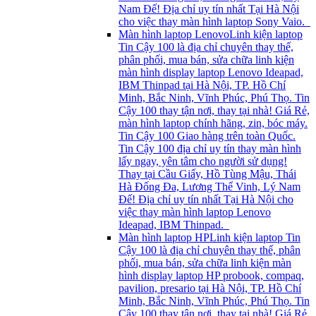
Nam Đế! Địa chỉ uy tín nhất Tại Hà Nội
cho việc thay màn hình laptop Sony Vaio.
Màn hình laptop Lenovo
Linh kiện laptop
Tin Cậy 100 là địa chỉ chuyên thay thế,
phân phối, mua bán, sửa chữa linh kiện
màn hình display laptop Lenovo Ideapad,
IBM Thinpad tại Hà Nội, TP. Hồ Chí
Minh, Bắc Ninh, Vĩnh Phúc, Phú Thọ. Tin
Cậy 100 thay tận nơi, thay tại nhà! Giá Rẻ,
màn hình laptop chính hãng, zin, bóc máy.
Tin Cậy 100 Giao hàng trên toàn Quốc.
Tin Cậy 100 địa chỉ uy tín thay màn hình
lấy ngay, yên tâm cho người sử dụng!
Thay tại Cầu Giấy, Hồ Tùng Mậu, Thái
Hà Đống Đa, Lương Thể Vinh, Lý Nam
Đế! Địa chỉ uy tín nhất Tại Hà Nội cho
việc thay màn hình laptop Lenovo
Ideapad, IBM Thinpad.
Màn hình laptop HP
Linh kiện laptop Tin
Cậy 100 là địa chỉ chuyên thay thế, phân
phối, mua bán, sửa chữa linh kiện màn
hình display laptop HP probook, compaq,
pavilion, presario tại Hà Nội, TP. Hồ Chí
Minh, Bắc Ninh, Vĩnh Phúc, Phú Thọ. Tin
Cậy 100 thay tận nơi, thay tại nhà! Giá Rẻ,