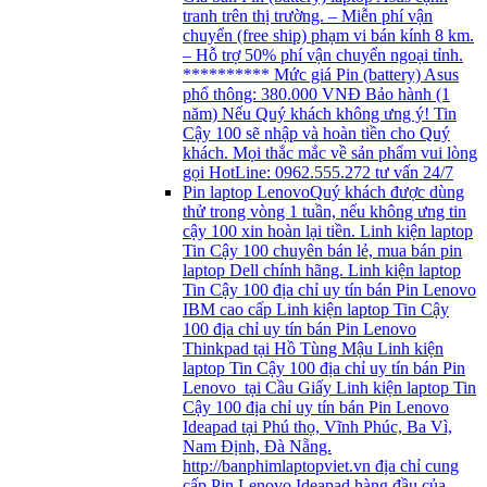
tranh trên thị trường. – Miễn phí vận
chuyển (free ship) phạm vi bán kính 8 km.
– Hỗ trợ 50% phí vận chuyển ngoại tỉnh.
********** Mức giá Pin (battery) Asus
phổ thông: 380.000 VNĐ Bảo hành (1
năm) Nếu Quý khách không ưng ý! Tin
Cậy 100 sẽ nhập và hoàn tiền cho Quý
khách. Mọi thắc mắc về sản phẩm vui lòng
gọi HotLine: 0962.555.272 tư vấn 24/7
Pin laptop Lenovo
Quý khách được dùng
thử trong vòng 1 tuần, nếu không ưng tin
cậy 100 xin hoàn lại tiền. Linh kiện laptop
Tin Cậy 100 chuyên bán lẻ, mua bán pin
laptop Dell chính hãng. Linh kiện laptop
Tin Cậy 100 địa chỉ uy tín bán Pin Lenovo
IBM cao cấp Linh kiện laptop Tin Cậy
100 địa chỉ uy tín bán Pin Lenovo
Thinkpad tại Hồ Tùng Mậu Linh kiện
laptop Tin Cậy 100 địa chỉ uy tín bán Pin
Lenovo tại Cầu Giấy Linh kiện laptop Tin
Cậy 100 địa chỉ uy tín bán Pin Lenovo
Ideapad tại Phú thọ, Vĩnh Phúc, Ba Vì,
Nam Định, Đà Nẵng.
http://banphimlaptopviet.vn địa chỉ cung
cấp Pin Lenovo Ideapad hàng đầu của