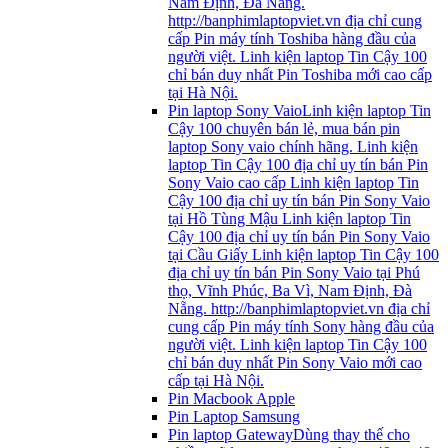
Nam Định, Đà Nẵng.
http://banphimlaptopviet.vn địa chỉ cung
cấp Pin máy tính Toshiba hàng đầu của
người việt. Linh kiện laptop Tin Cậy 100
chỉ bán duy nhất Pin Toshiba mới cao cấp
tại Hà Nội.
Pin laptop Sony Vaio
Linh kiện laptop Tin
Cậy 100 chuyên bán lẻ, mua bán pin
laptop Sony vaio chính hãng. Linh kiện
laptop Tin Cậy 100 địa chỉ uy tín bán Pin
Sony Vaio cao cấp Linh kiện laptop Tin
Cậy 100 địa chỉ uy tín bán Pin Sony Vaio
tại Hồ Tùng Mậu Linh kiện laptop Tin
Cậy 100 địa chỉ uy tín bán Pin Sony Vaio
tại Cầu Giấy Linh kiện laptop Tin Cậy 100
địa chỉ uy tín bán Pin Sony Vaio tại Phú
thọ, Vĩnh Phúc, Ba Vì, Nam Định, Đà
Nẵng. http://banphimlaptopviet.vn địa chỉ
cung cấp Pin máy tính Sony hàng đầu của
người việt. Linh kiện laptop Tin Cậy 100
chỉ bán duy nhất Pin Sony Vaio mới cao
cấp tại Hà Nội.
Pin Macbook Apple
Pin Laptop Samsung
Pin laptop Gateway
Dùng thay thế cho