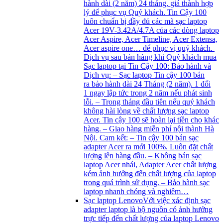
hành dài (2 năm) 24 tháng, giá thành hợp
lý để phục vụ Quý khách. Tin Cậy 100
luôn chuẩn bị đầy đủ các mã sạc laptop
Acer 19V-3.42A/4.7A của các dòng laptop
Acer Aspire, Acer Timeline, Acer Extensa,
Acer aspire one… để phục vị quý khách.
Dịch vụ sau bán hàng khi Quý khách mua
Sạc laptop tại Tin Cậy 100: Bảo hành và
Dịch vụ: – Sạc laptop Tin cậy 100 bán
ra bảo hành dài 24 Tháng (2 năm). 1 đổi
1 ngay lập tức trong 2 năm nếu phát sinh
lỗi. – Trong tháng đầu tiên nếu quý khách
không hài lòng về chất lượng sạc laptop
Acer. Tin cậy 100 sẽ hoàn lại tiền cho khác
hàng. – Giao hàng miễn phí nội thành Hà
Nội. Cam kết: – Tin cậy 100 bán sạc
adapter Acer ra mới 100%. Luôn đặt chất
lượng lên hàng đầu. – Không bán sạc
laptop Acer nhái, Adapter Acer chất lượng
kém ảnh hưởng đến chất lượng của laptop
trong quá trình sử dụng. – Bảo hành sạc
laptop nhanh chóng và nghiêm…
Sạc laptop Lenovo
Với việc xác định sạc
adapter laptop là bộ nguồn có ảnh hưởng
trực tiếp đến chất lượng của laptop Lenovo