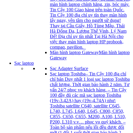
màn hình laptop chính hãng, zin, bóc máy.
Tin Cậy 100 Giao hàng trên toàn Quốc.
Tin Cậy 100 địa chỉ uy tín thay màn hình
lấy ngay, yên tâm cho người sử dụng!
Thay tại Cầu Giấy, Hồ Tùng Mậu, Thái
Hà Đống Đa, Lương Thể Vinh, Lý Nam
Đế! Địa chỉ uy tín nhất Tại Hà Nội cho
việc thay màn hình laptop HP probook,
compaq, pavilion.
Màn hình laptop Gateway
Màn hình laptop
Gateway
Sạc laptop
Sạc Adapter Surface
Sạc laptop Toshiba
– Tin Cậy 100 địa chỉ
chỉ bán Duy nhất 1 loại sạc laptop Toshiba
chất lượng. Thời gian bảo hành 2 năm. Tư
vấn 24/7 phục vụ khách hàng. – Tin Cậy
100 đầy đủ các mã sạc laptop Toshiba
(19v-3.42A) hay (19v-4.74A) như:
Toshiba satellite C640, satellite C645,
L740, L745, L640, L645, C800, C850,
C855, C650, C655, M200, A100, L510,
P200, L310 v.v… phục vụ quý khách. –
Toàn bộ sản phẩm nếu lỗi đều được đổi
mới (1 đổi 1 suốt thời gian bảo hành 2