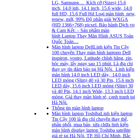
LG, Samsung… Kích cỡ (Sizes) 15.6
inch, 14.0 inh, 14.1 inch, 15.6 wide, 14.0
full HD, 15.6 Full Hd Loại màn hình new,
renew, mới, 99% Độ phân giải WXGA
(HD 1366×768) picxel. Bảo hành Dịch vụ
& Cam Kết: – Sản phẩm màn
hình Laptop Thay Màn Hình ASUS Toàn
Quốc Toàn…
Màn hình laptop Dell
Linh kiện Tin Cậy
100 chuyên Thay màn hình laptopo Dell
inspiron, vostro, Latitude chính hãng, zin,
bóc máy, lấy ngay sau 15 phút. Là địa chỉ
thay uy tín đảm bảo tại Hà Nội. Linh kiện
màn hình 14.0 inch LED dày, 14.0 inch
LED mỏng (Slim) 40 và 30 Pin, 15.6 inch
LED dày, 15.6 inch LED mỏng (Slim) 30
và 40 Pin, 14.1 inch Wide, 13.3 inch LED
mỏng. Giá thay màn hình rẻ, cạnh tranh tại
Hà Nội.
Thông tin màn hình laptop
Màn hình laptop Toshiba
Linh kiện laptop
Tin Cậy 100 là địa chỉ chuyên thay thế,
phân phối, mua bán, sửa chữa linh kiện
màn hình display laptop Toshiba satellite
giá rẻ tại Hà Nội, TP. Hồ Chí Minh, Bắc