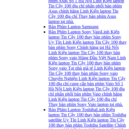
phím Asus Số 1 Hà Nội Linh Kiện laptop
Tin Cậy 100 địa chỉ phân phối bàn phím
Asus chính hãng Linh Kiện laptop Tin
Cậy 100 địa chỉ Thay bàn phím Asus
laptop tại nhà.
Bàn Phím Laptop Samsung
Bàn Phím Laptop Sony Vaio
Linh Kiện
laptop Tin Cậy 100 thay bàn phím Sony
Uy Tín Linh Kiện laptop Tin Cậy 100 thay
bàn phím Sony Chính hãng tại Hà Nội
Linh Kiện laptop Tin Cậy 100 thay bàn
phím Sony vaio Hàng Đầu Việt Nam Linh
Kiện laptop Tin Cậy 100 thay bàn phím
Sony vaio Tại nhà giá rẻ Linh Kiện laptop
Tin Cậy 100 thay bàn phím Sony vaio
Chuyên Nghiệp Linh Kiện laptop Tin Cậy
100 địa chỉ cung cấp bàn phím Vaio Số 1
Hà Nội Linh Kiện laptop Tin Cậy 100 địa
chỉ phân phối bàn phím Vaio chính hãng
Linh Kiện laptop Tin Cậy 100 địa chỉ
Thay bàn phím Sony Vaio laptop tại nhà.
Bàn Phím Laptop Toshiba
Linh Kiện
laptop Tin Cậy 100 thay bàn phím Toshiba
satellite Uy Tín Linh Kiện laptop Tin Cậy
100 thay bàn phím Toshiba Satellite Chính