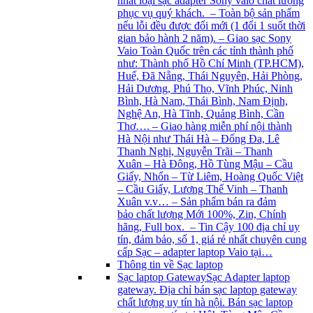
nhất loại sạc adapter Sony vaio chất lượng
phục vụ quý khách. – Toàn bộ sản phẩm
nếu lỗi đều được đổi mới (1 đổi 1 suốt thời
gian bảo hành 2 năm). – Giao sạc Sony
Vaio Toàn Quốc trên các tỉnh thành phố
như: Thành phố Hồ Chí Minh (TP.HCM),
Huế, Đã Nẵng, Thái Nguyên, Hải Phòng,
Hải Dương, Phú Thọ, Vĩnh Phúc, Ninh
Bình, Hà Nam, Thái Bình, Nam Định,
Nghệ An, Hà Tĩnh, Quảng Bình, Cần
Thơ…. – Giao hàng miễn phí nội thành
Hà Nội như Thái Hà – Đống Đa, Lê
Thanh Nghị, Nguyễn Trãi – Thanh
Xuân – Hà Đông, Hồ Tùng Mậu – Cầu
Giấy, Nhổn – Từ Liêm, Hoàng Quốc Việt
– Cầu Giấy, Lương Thế Vinh – Thanh
Xuân v.v… – Sản phẩm bán ra đảm
bảo chất lượng Mới 100%, Zin, Chính
hãng, Full box. – Tin Cậy 100 địa chỉ uy
tín, đảm bảo, số 1, giá rẻ nhất chuyên cung
cấp Sạc – adapter laptop Vaio tại…
Thông tin về Sạc laptop
Sạc laptop Gateway
Sạc Adapter laptop
gateway. Địa chỉ bán sạc laptop gateway
chất lượng uy tín hà nội. Bán sạc laptop