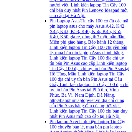
người việt. Linh kiện laptop Tin Cậy 100
chỉ bán duy nhất Pin Lenovo Ideapad mới
cao cấp tại Hà Nội.
Pin Laptop Asus
Tin cậy 100 có đủ các mã
pin laptop asus cho máy Asus A42, K42,
X42, K43, K53, K46, K56, K45, K55,
K40, K50 giá rẻ, dùng thử một tuần đầu.
Miễn phí giao hàng. Bảo hành 12 tháng.
Linh kiện laptop Tin Cậy 100 chuyên bán
lẻ, mua bán pin laptop Asus chính hãng.
Linh kiện laptop Tin Cậy 100 địa chỉ uy
tín bán Pin Asus cao cấp Linh kiện laptop
Tin Cậy 100 địa chỉ uy tín bán Pin Asus tại
Hồ Tùng Mậu Linh kiện laptop Tin Cậy
100 địa chỉ uy tín bán Pin Asus tại Cầu
Giấy Linh kiện laptop Tin Cậy 100 địa chỉ
uy tín bán Pin Asus tại Phú thọ, Vĩnh
Phúc, Ba Vì, Nam Định, Đà Nẵng.
http://banphimlaptopviet.vn địa chỉ cung
cấp Pin Asus hàng đầu của người việt.
Linh kiện laptop Tin Cậy 100 chỉ bán duy
nhất Pin Asus mới cao cấp tại Hà Nội.
Pin laptop Acer
Linh kiện laptop Tin Cậy
100 chuyên bán lẻ, mua bán pin laptop