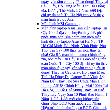
ngay, yên tâm cho người sử dụng! Thay tại
Cầu Giấy, Hồ Tùng Mậu, Thái Hà Đống
Đa, Lương Thể Vinh, Lý Nam Đế! Địa
chỉ uy tín nhất Tại Hà Nội cho việc thay
màn hình laptop Acer.
Màn hình MSI Gamming
Màn hình laptop Asus
Linh kiện laptop Tin
Cậy 100 là địa chỉ chuyên thay thế, phân
phối, mua bán, sửa chữa linh kiện màn
hình display laptop Asus tại Hà Nội, TP.
Hồ Chí Minh, Bắc Ninh, Vĩnh Phúc, Phú
Thọ. Tin Cậy 100 thay tận nơi, thay tại
nhà! Giá Rẻ, màn hình laptop chính hãng,
zin, bóc máy. Tin Cậy 100 Giao hàng trên
toàn Quốc. Tin Cậy 100 địa chỉ uy tín thay
màn hình lấy ngay, yên tâm cho người sử
dụng! Thay tại Cầu Giấy, Hồ Tùng Mậu,
Thái Hà Đống Đa, Lương Thể Vinh, Lý
Nam Đế! Thay Thế Sửa Chữa Màn Hình
Laptop ASUS Chính Hãng, Mới 100% Tại
Hà Nội, TP Hồ Chí Minh| Thay Tại Nhà|
Thay Lấy Ngay Sau 10 Phút| Bảo Hành: 1
Năm| 1 Đổi 1 đổi mới chứ không sửa
chữa| Ship COD toàn quốc 25K Nhãn
Hiệu màn hình thường có BOE, Cheimei,