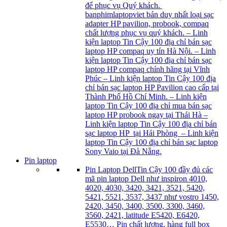
để phục vụ Quý khách.
banphimlaptopviet bán duy nhất loại sạc
adapter HP pavilion, probook, compaq
chất lượng phục vụ quý khách. – Linh
kiện laptop Tin Cậy 100 địa chỉ bán sạc
laptop HP compaq uy tín Hà Nội. – Linh
kiện laptop Tin Cậy 100 địa chỉ bán sạc
laptop HP compaq chính hãng tại Vĩnh
Phúc – Linh kiện laptop Tin Cậy 100 địa
chỉ bán sạc laptop HP Pavilion cao cấp tại
Thành Phố Hồ Chí Minh. – Linh kiện
laptop Tin Cậy 100 địa chỉ mua bán sạc
laptop HP probook ngay tại Thái Hà –
Linh kiện laptop Tin Cậy 100 địa chỉ bán
sạc laptop HP tại Hải Phòng – Linh kiện
laptop Tin Cậy 100 địa chỉ bán sạc laptop
Sony Vaio tại Đà Nẵng.
Pin laptop
Pin Laptop Dell
Tin Cậy 100 đầy đủ các
mã pin laptop Dell như inspiron 4010,
4020, 4030, 3420, 3421, 3521, 5420,
5421, 5521, 3537, 3437 như vostro 1450,
2420, 3450, 3400, 3500, 3300, 3460,
3560, 2421, latitude E5420, E6420,
E5530… Pin chất lượng, hàng full box