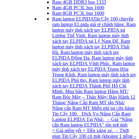
Ram 4GB DDR3 bus 1333
Ram 4GB PC3L bus 1600
Ram 8GB PC3L bus 1600
Ram laptop ELPIDA
Tin Cậy 100 chuyên
ram laptop ELpida giá rẻ chính hãng. Ram
laptop máy tính xách tay ELPIDA tại
Lương Thế Vinh. Ram laptop máy tính
xách tay ELPIDA tại Lý Nam Đế. Ram
laptop máy tính xách tay ELPIDA Thái
Hà. Ram laptop máy tính xách tay
ELPIDA Đống Đa. Ram laptop máy tính
xách tay ELPIDA Vĩnh Phúc. Ram laptop
máy tính xách tay ELPIDA Trung Hòa
Trung Kính. Ram laptop máy tính xách tay
ELPIDA Phú thọ. Ram laptop máy tính
xách tay ELPIDA Thành Phố Hồ Chí
Minh. Mua bán Ram laptop Hãng MT/
Ram Bóc Máy – Tháo Máy/ Bảo Hành 12
Tháng/ Nâng Cấp Ram MT tận Nhà/
Nâng cấp Ram MT Miễn phí tại cửa hàng
Tin Cậy 100. Dịch Vụ Nâng Cấp Ram
Laptop ELPIDA Tại Nhà: – Giá “Nâng
cấp Ram laptop ELPIDA” tận nơi tính
= Giá niêm yết + Tiền xăng xe. – Thời
gian Tin Cậy 100 có mặt (khoảng 1 tiếng –