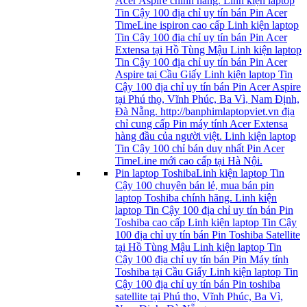
Acer Aspire chính hãng. Linh kiện laptop
Tin Cậy 100 địa chỉ uy tín bán Pin Acer
TimeLine ispiron cao cấp Linh kiện laptop
Tin Cậy 100 địa chỉ uy tín bán Pin Acer
Extensa tại Hồ Tùng Mậu Linh kiện laptop
Tin Cậy 100 địa chỉ uy tín bán Pin Acer
Aspire tại Cầu Giấy Linh kiện laptop Tin
Cậy 100 địa chỉ uy tín bán Pin Acer Aspire
tại Phú thọ, Vĩnh Phúc, Ba Vì, Nam Định,
Đà Nẵng. http://banphimlaptopviet.vn địa
chỉ cung cấp Pin máy tính Acer Extensa
hàng đầu của người việt. Linh kiện laptop
Tin Cậy 100 chỉ bán duy nhất Pin Acer
TimeLine mới cao cấp tại Hà Nội.
Pin laptop Toshiba
Linh kiện laptop Tin
Cậy 100 chuyên bán lẻ, mua bán pin
laptop Toshiba chính hãng. Linh kiện
laptop Tin Cậy 100 địa chỉ uy tín bán Pin
Toshiba cao cấp Linh kiện laptop Tin Cậy
100 địa chỉ uy tín bán Pin Toshiba Satellite
tại Hồ Tùng Mậu Linh kiện laptop Tin
Cậy 100 địa chỉ uy tín bán Pin Máy tính
Toshiba tại Cầu Giấy Linh kiện laptop Tin
Cậy 100 địa chỉ uy tín bán Pin toshiba
satellite tại Phú thọ, Vĩnh Phúc, Ba Vì,