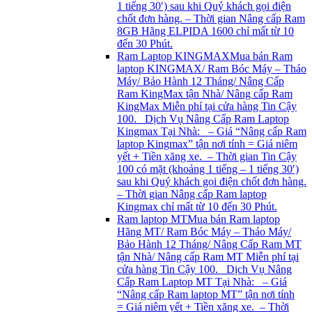
1 tiếng 30′) sau khi Quý khách gọi điện
chốt đơn hàng. – Thời gian Nâng cấp Ram
8GB Hãng ELPIDA 1600 chỉ mất từ 10
đến 30 Phút.
Ram Laptop KINGMAX
Mua bán Ram
laptop KINGMAX/ Ram Bóc Máy – Tháo
Máy/ Bảo Hành 12 Tháng/ Nâng Cấp
Ram KingMax tận Nhà/ Nâng cấp Ram
KingMax Miễn phí tại cửa hàng Tin Cậy
100. Dịch Vụ Nâng Cấp Ram Laptop
Kingmax Tại Nhà: – Giá “Nâng cấp Ram
laptop Kingmax” tận nơi tính = Giá niêm
yết + Tiền xăng xe. – Thời gian Tin Cậy
100 có mặt (khoảng 1 tiếng – 1 tiếng 30′)
sau khi Quý khách gọi điện chốt đơn hàng.
– Thời gian Nâng cấp Ram laptop
Kingmax chỉ mất từ 10 đến 30 Phút.
Ram laptop MT
Mua bán Ram laptop
Hãng MT/ Ram Bóc Máy – Tháo Máy/
Bảo Hành 12 Tháng/ Nâng Cấp Ram MT
tận Nhà/ Nâng cấp Ram MT Miễn phí tại
cửa hàng Tin Cậy 100. Dịch Vụ Nâng
Cấp Ram Laptop MT Tại Nhà: – Giá
“Nâng cấp Ram laptop MT” tận nơi tính
= Giá niêm yết + Tiền xăng xe. – Thời