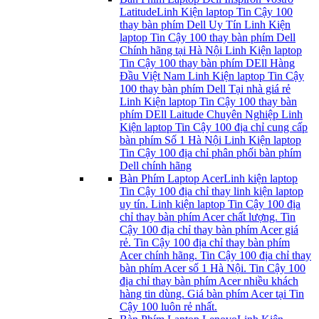
Latitude
Linh Kiện laptop Tin Cậy 100
thay bàn phím Dell Uy Tín Linh Kiện
laptop Tin Cậy 100 thay bàn phím Dell
Chính hãng tại Hà Nội Linh Kiện laptop
Tin Cậy 100 thay bàn phím DEll Hàng
Đầu Việt Nam Linh Kiện laptop Tin Cậy
100 thay bàn phím Dell Tại nhà giá rẻ
Linh Kiện laptop Tin Cậy 100 thay bàn
phím DEll Laitude Chuyên Nghiệp Linh
Kiện laptop Tin Cậy 100 địa chỉ cung cấp
bàn phím Số 1 Hà Nội Linh Kiện laptop
Tin Cậy 100 địa chỉ phân phối bàn phím
Dell chính hãng
Bàn Phím Laptop Acer
Linh kiện laptop
Tin Cậy 100 địa chỉ thay linh kiện laptop
uy tín. Linh kiện laptop Tin Cậy 100 địa
chỉ thay bàn phím Acer chất lượng. Tin
Cậy 100 địa chỉ thay bàn phím Acer giá
rẻ. Tin Cậy 100 địa chỉ thay bàn phím
Acer chính hãng. Tin Cậy 100 địa chỉ thay
bàn phím Acer số 1 Hà Nội. Tin Cậy 100
địa chỉ thay bàn phím Acer nhiều khách
hàng tin dùng. Giá bàn phím Acer tại Tin
Cậy 100 luôn rẻ nhất.