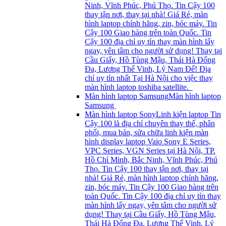
Ninh, Vĩnh Phúc, Phú Thọ. Tin Cậy 100
thay tận nơi, thay tại nhà! Giá Rẻ, màn
hình laptop chính hãng, zin, bóc máy. Tin
Cậy 100 Giao hàng trên toàn Quốc. Tin
Cậy 100 địa chỉ uy tín thay màn hình lấy
ngay, yên tâm cho người sử dụng! Thay tại
Cầu Giấy, Hồ Tùng Mậu, Thái Hà Đống
Đa, Lương Thể Vinh, Lý Nam Đế! Địa
chỉ uy tín nhất Tại Hà Nội cho việc thay
màn hình laptop toshiba satellite.
Màn hình laptop Samsung
Màn hình laptop
Samsung
Màn hình laptop Sony
Linh kiện laptop Tin
Cậy 100 là địa chỉ chuyên thay thế, phân
phối, mua bán, sửa chữa linh kiện màn
hình display laptop Vaio Sony E Series,
VPC Series, VGN Series tại Hà Nội, TP.
Hồ Chí Minh, Bắc Ninh, Vĩnh Phúc, Phú
Thọ. Tin Cậy 100 thay tận nơi, thay tại
nhà! Giá Rẻ, màn hình laptop chính hãng,
zin, bóc máy. Tin Cậy 100 Giao hàng trên
toàn Quốc. Tin Cậy 100 địa chỉ uy tín thay
màn hình lấy ngay, yên tâm cho người sử
dụng! Thay tại Cầu Giấy, Hồ Tùng Mậu,
Thái Hà Đống Đa, Lương Thể Vinh, Lý