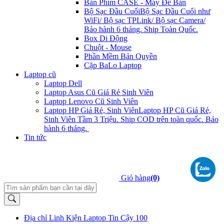
Bàn Phím CASE - Máy Để Bàn
Bộ Sạc Đầu Cuối
Bộ Sạc Đầu Cuối như
WiFi/ Bộ sạc TPLink/ Bộ sạc Camera/
Bảo hành 6 tháng. Ship Toàn Quốc.
Box Di Động
Chuột - Mouse
Phần Mềm Bản Quyền
Cặp BaLo Laptop
Laptop cũ
Laptop Dell
Laptop Asus Cũ Giá Rẻ Sinh Viên
Laptop Lenovo Cũ Sinh Viên
Laptop HP Giá Rẻ, Sinh Viên
Laptop HP Cũ Giá Rẻ,
Sinh Viên Tầm 3 Triệu. Ship COD trên toàn quốc. Bảo
hành 6 tháng.
Tin tức
Giỏ hàng
(0)
Địa chỉ Linh Kiện Laptop Tin Cậy 100