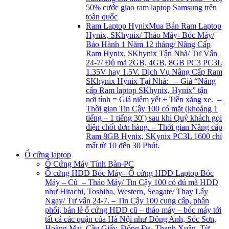
50% cước giao ram laptop Samsung trên
toàn quốc
Ram Laptop Hynix
Mua Bán Ram Laptop
Hynix, SKhynix/ Tháo Máy- Bóc Máy/
Bảo Hành 1 Năm 12 tháng/ Nâng Cấp
Ram Hynix, SKhynix Tận Nhà/ Tư Vấn
24-7/ Đủ mã 2GB, 4GB, 8GB PC3 PC3L
1.35V hay 1.5V. Dịch Vụ Nâng Cấp Ram
SKhynix Hynix Tại Nhà: – Giá “Nâng
cấp Ram laptop SKhynix, Hynix” tận
nơi tính = Giá niêm yết + Tiền xăng xe. –
Thời gian Tin Cậy 100 có mặt (khoảng 1
tiếng – 1 tiếng 30′) sau khi Quý khách gọi
điện chốt đơn hàng. – Thời gian Nâng cấp
Ram 8GB Hynix, SKynix PC3L 1600 chỉ
mất từ 10 đến 30 Phút.
Ổ cứng laptop
Ổ Cứng Máy Tính Bàn-PC
Ổ cứng HDD Bóc Máy
– Ổ cứng HDD Laptop Bóc
Máy – Cũ – Tháo Máy/ Tin Cậy 100 có đủ mã HDD
như Hitachi, Toshiba, Western, Seagate/ Thay Lấy
Ngay/ Tư vấn 24-7. – Tin Cậy 100 cung cấp, phân
phối, bán lẻ ổ cứng HDD cũ – tháo máy – bóc máy tới
tất cả các quận của Hà Nội như Đông Anh, Sóc Sơn,
Hoàng Mai, Cầu Giấy, Đống Đa, Thanh Xuân, Từ