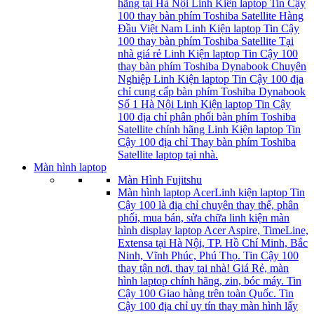
hãng tại Hà Nội Linh Kiện laptop Tin Cậy
100 thay bàn phím Toshiba Satellite Hàng
Đầu Việt Nam Linh Kiện laptop Tin Cậy
100 thay bàn phím Toshiba Satellite Tại
nhà giá rẻ Linh Kiện laptop Tin Cậy 100
thay bàn phím Toshiba Dynabook Chuyên
Nghiệp Linh Kiện laptop Tin Cậy 100 địa
chỉ cung cấp bàn phím Toshiba Dynabook
Số 1 Hà Nội Linh Kiện laptop Tin Cậy
100 địa chỉ phân phối bàn phím Toshiba
Satellite chính hãng Linh Kiện laptop Tin
Cậy 100 địa chỉ Thay bàn phím Toshiba
Satellite laptop tại nhà.
Màn hình laptop
Màn Hình Fujitshu
Màn hình laptop Acer
Linh kiện laptop Tin
Cậy 100 là địa chỉ chuyên thay thế, phân
phối, mua bán, sửa chữa linh kiện màn
hình display laptop Acer Aspire, TimeLine,
Extensa tại Hà Nội, TP. Hồ Chí Minh, Bắc
Ninh, Vĩnh Phúc, Phú Thọ. Tin Cậy 100
thay tận nơi, thay tại nhà! Giá Rẻ, màn
hình laptop chính hãng, zin, bóc máy. Tin
Cậy 100 Giao hàng trên toàn Quốc. Tin
Cậy 100 địa chỉ uy tín thay màn hình lấy