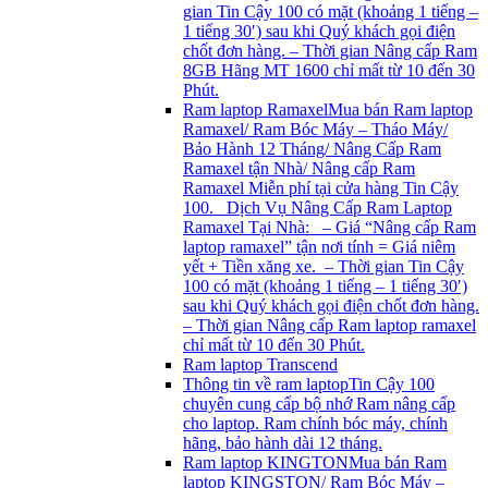
gian Tin Cậy 100 có mặt (khoảng 1 tiếng –
1 tiếng 30′) sau khi Quý khách gọi điện
chốt đơn hàng. – Thời gian Nâng cấp Ram
8GB Hãng MT 1600 chỉ mất từ 10 đến 30
Phút.
Ram laptop Ramaxel
Mua bán Ram laptop
Ramaxel/ Ram Bóc Máy – Tháo Máy/
Bảo Hành 12 Tháng/ Nâng Cấp Ram
Ramaxel tận Nhà/ Nâng cấp Ram
Ramaxel Miễn phí tại cửa hàng Tin Cậy
100. Dịch Vụ Nâng Cấp Ram Laptop
Ramaxel Tại Nhà: – Giá “Nâng cấp Ram
laptop ramaxel” tận nơi tính = Giá niêm
yết + Tiền xăng xe. – Thời gian Tin Cậy
100 có mặt (khoảng 1 tiếng – 1 tiếng 30′)
sau khi Quý khách gọi điện chốt đơn hàng.
– Thời gian Nâng cấp Ram laptop ramaxel
chỉ mất từ 10 đến 30 Phút.
Ram laptop Transcend
Thông tin về ram laptop
Tin Cậy 100
chuyên cung cấp bộ nhớ Ram nâng cấp
cho laptop. Ram chính bóc máy, chính
hãng, bảo hành dài 12 tháng.
Ram laptop KINGTON
Mua bán Ram
laptop KINGSTON/ Ram Bóc Máy –