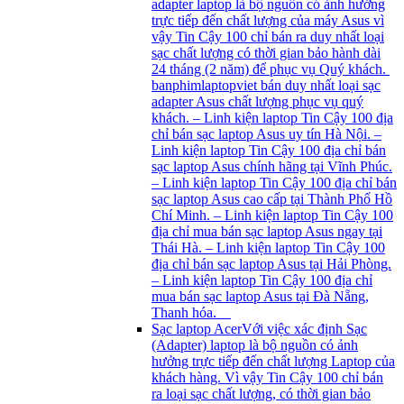
adapter laptop là bộ nguồn có ảnh hưởng
trực tiếp đến chất lượng của máy Asus vì
vậy Tin Cậy 100 chỉ bán ra duy nhất loại
sạc chất lượng có thời gian bảo hành dài
24 tháng (2 năm) để phục vụ Quý khách.
banphimlaptopviet bán duy nhất loại sạc
adapter Asus chất lượng phục vụ quý
khách. – Linh kiện laptop Tin Cậy 100 địa
chỉ bán sạc laptop Asus uy tín Hà Nội. –
Linh kiện laptop Tin Cậy 100 địa chỉ bán
sạc laptop Asus chính hãng tại Vĩnh Phúc.
– Linh kiện laptop Tin Cậy 100 địa chỉ bán
sạc laptop Asus cao cấp tại Thành Phố Hồ
Chí Minh. – Linh kiện laptop Tin Cậy 100
địa chỉ mua bán sạc laptop Asus ngay tại
Thái Hà. – Linh kiện laptop Tin Cậy 100
địa chỉ bán sạc laptop Asus tại Hải Phòng.
– Linh kiện laptop Tin Cậy 100 địa chỉ
mua bán sạc laptop Asus tại Đà Nẵng,
Thanh hóa.
Sạc laptop Acer
Với việc xác định Sạc
(Adapter) laptop là bộ nguồn có ảnh
hưởng trực tiếp đến chất lượng Laptop của
khách hàng. Vì vậy Tin Cậy 100 chỉ bán
ra loại sạc chất lượng, có thời gian bảo