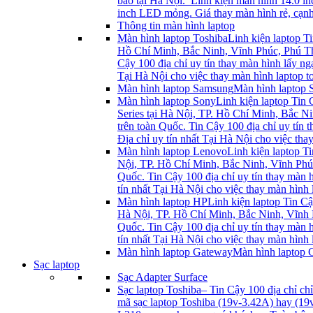
bảo tại Hà Nội. Linh kiện màn hình 14.0 i
inch LED mỏng. Giá thay màn hình rẻ, cạnh 
Thông tin màn hình laptop
Màn hình laptop Toshiba
Linh kiện laptop Ti
Hồ Chí Minh, Bắc Ninh, Vĩnh Phúc, Phú Thọ.
Cậy 100 địa chỉ uy tín thay màn hình lấy 
Tại Hà Nội cho việc thay màn hình laptop to
Màn hình laptop Samsung
Màn hình laptop
Màn hình laptop Sony
Linh kiện laptop Tin 
Series tại Hà Nội, TP. Hồ Chí Minh, Bắc Ni
trên toàn Quốc. Tin Cậy 100 địa chỉ uy tí
Địa chỉ uy tín nhất Tại Hà Nội cho việc th
Màn hình laptop Lenovo
Linh kiện laptop T
Nội, TP. Hồ Chí Minh, Bắc Ninh, Vĩnh Phúc,
Quốc. Tin Cậy 100 địa chỉ uy tín thay mà
tín nhất Tại Hà Nội cho việc thay màn hìn
Màn hình laptop HP
Linh kiện laptop Tin Cậ
Hà Nội, TP. Hồ Chí Minh, Bắc Ninh, Vĩnh Ph
Quốc. Tin Cậy 100 địa chỉ uy tín thay mà
tín nhất Tại Hà Nội cho việc thay màn hìn
Màn hình laptop Gateway
Màn hình laptop 
Sạc laptop
Sạc Adapter Surface
Sạc laptop Toshiba
– Tin Cậy 100 địa chỉ ch
mã sạc laptop Toshiba (19v-3.42A) hay (19