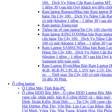
100. Dịch Vụ Nâng Cấp Ram Laptop MT Tại 
1 tiếng 30′) sau khi Quý khách gọi điện c
Ram laptop Ramaxel
Mua bán Ram laptop R
hàng Tin Cậy 100. Dịch Vụ Nâng Cấp Ram L
có mặt (khoảng 1 tiếng – 1 tiếng 30′) sau 
Ram laptop Transcend
Thông tin về ram laptop
Tin Cậy 100 chuyên
Ram laptop KINGTON
Mua bán Ram lapto
cửa hàng Tin Cậy 100. Dịch Vụ Nâng Cấp R
100 có mặt (khoảng 1 tiếng – 1 tiếng 30′) 
Ram Laptop SAMSUNG
Mua bán Ram Lap
Hàng Tin Cậy 100. Dịch Vụ Nâng Cấp Ram 
(khoảng 1 tiếng – 1 tiếng 30′) sau khi Quý
Samsung trên toàn quốc
Ram Laptop Hynix
Mua Bán Ram Laptop Hy
4GB, 8GB PC3 PC3L 1.35V hay 1.5V. Dịch 
xe. – Thời gian Tin Cậy 100 có mặt (khoản
10 đến 30 Phút.
Ổ cứng laptop
Ổ Cứng Máy Tính Bàn-PC
Ổ cứng HDD Bóc Máy
– Ổ cứng HDD Laptop Bóc Máy –
cung cấp, phân phối, bán lẻ ổ cứng HDD cũ – tháo máy
Đình, Hoàn Kiếm, Hoài Đức… – Tin Cậy 100 cung cấp, 
Hải Dương, Phú Thọ, Yên Bái, Lào Cai, Cao Bằng, Bắc
Chí Minh, Vũng Tàu, Nha Trang, Khánh Hòa, Hải Phòn