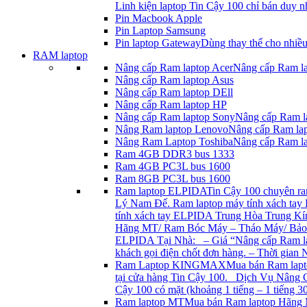
Linh kiện laptop Tin Cậy 100 chỉ bán duy n
Pin Macbook Apple
Pin Laptop Samsung
Pin laptop Gateway
Dùng thay thế cho nhiề
RAM laptop
Nâng cấp Ram laptop Acer
Nâng cấp Ram lap
Nâng cấp Ram laptop Asus
Nâng cấp Ram laptop DEll
Nâng cấp Ram laptop HP
Nâng cấp Ram laptop Sony
Nâng cấp Ram la
Nâng Ram laptop Lenovo
Nâng cấp Ram lap
Nâng Ram Laptop Toshiba
Nâng cấp Ram la
Ram 4GB DDR3 bus 1333
Ram 4GB PC3L bus 1600
Ram 8GB PC3L bus 1600
Ram laptop ELPIDA
Tin Cậy 100 chuyên ra
Lý Nam Đế. Ram laptop máy tính xách tay
tính xách tay ELPIDA Trung Hòa Trung Kí
Hãng MT/ Ram Bóc Máy – Tháo Máy/ Bảo 
ELPIDA Tại Nhà: – Giá “Nâng cấp Ram lapto
khách gọi điện chốt đơn hàng. – Thời gia
Ram Laptop KINGMAX
Mua bán Ram lap
tại cửa hàng Tin Cậy 100. Dịch Vụ Nâng C
Cậy 100 có mặt (khoảng 1 tiếng – 1 tiếng 3
Ram laptop MT
Mua bán Ram laptop Hãng 