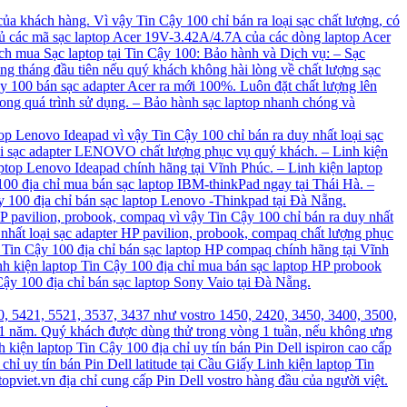
ủa khách hàng. Vì vậy Tin Cậy 100 chỉ bán ra loại sạc chất lượng, có
đủ các mã sạc laptop Acer 19V-3.42A/4.7A của các dòng laptop Acer
ch mua Sạc laptop tại Tin Cậy 100: Bảo hành và Dịch vụ: – Sạc
rong tháng đầu tiên nếu quý khách không hài lòng về chất lượng sạc
ậy 100 bán sạc adapter Acer ra mới 100%. Luôn đặt chất lượng lên
rong quá trình sử dụng. – Bảo hành sạc laptop nhanh chóng và
top Lenovo Ideapad vì vậy Tin Cậy 100 chỉ bán ra duy nhất loại sạc
oại sạc adapter LENOVO chất lượng phục vụ quý khách. – Linh kiện
aptop Lenovo Ideapad chính hãng tại Vĩnh Phúc. – Linh kiện laptop
00 địa chỉ mua bán sạc laptop IBM-thinkPad ngay tại Thái Hà. –
y 100 địa chỉ bán sạc laptop Lenovo -Thinkpad tại Đà Nẵng.
HP pavilion, probook, compaq vì vậy Tin Cậy 100 chỉ bán ra duy nhất
 nhất loại sạc adapter HP pavilion, probook, compaq chất lượng phục
p Tin Cậy 100 địa chỉ bán sạc laptop HP compaq chính hãng tại Vĩnh
nh kiện laptop Tin Cậy 100 địa chỉ mua bán sạc laptop HP probook
Cậy 100 địa chỉ bán sạc laptop Sony Vaio tại Đà Nẵng.
0, 5421, 5521, 3537, 3437 như vostro 1450, 2420, 3450, 3400, 3500,
h 1 năm. Quý khách được dùng thử trong vòng 1 tuần, nếu không ưng
h kiện laptop Tin Cậy 100 địa chỉ uy tín bán Pin Dell ispiron cao cấp
hỉ uy tín bán Pin Dell latitude tại Cầu Giấy Linh kiện laptop Tin
opviet.vn địa chỉ cung cấp Pin Dell vostro hàng đầu của người việt.