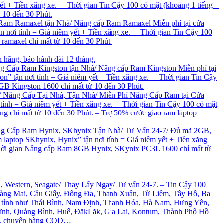
+ Tiền xăng xe. – Thời gian Tin Cậy 100 có mặt (khoảng 1 tiếng –
 10 đến 30 Phút.
am Ramaxel tận Nhà/ Nâng cấp Ram Ramaxel Miễn phí tại cửa
ơi tính = Giá niêm yết + Tiền xăng xe. – Thời gian Tin Cậy 100
 ramaxel chỉ mất từ 10 đến 30 Phút.
 hãng, bảo hành dài 12 tháng.
ấp Ram Kingston tận Nhà/ Nâng cấp Ram Kingston Miễn phí tại
tận nơi tính = Giá niêm yết + Tiền xăng xe. – Thời gian Tin Cậy
8GB Kingston 1600 chỉ mất từ 10 đến 30 Phút.
Nâng Cấp Tại Nhà, Tận Nhà/ Miễn Phí Nâng Cấp Ram tại Cửa
 = Giá niêm yết + Tiền xăng xe. – Thời gian Tin Cậy 100 có mặt
ng chỉ mất từ 10 đến 30 Phút. – Trợ 50% cước giao ram laptop
ng Cấp Ram Hynix, SKhynix Tận Nhà/ Tư Vấn 24-7/ Đủ mã 2GB,
top SKhynix, Hynix” tận nơi tính = Giá niêm yết + Tiền xăng
– Thời gian Nâng cấp Ram 8GB Hynix, SKynix PC3L 1600 chỉ mất từ
Western, Seagate/ Thay Lấy Ngay/ Tư vấn 24-7. – Tin Cậy 100
 Hoàng Mai, Cầu Giấy, Đống Đa, Thanh Xuân, Từ Liêm, Tây Hồ, Ba
ác tỉnh như Thái Bình, Nam Định, Thanh Hóa, Hà Nam, Hưng Yên,
Tĩnh, Quảng Bình, Huế, ĐăkLăk, Gia Lai, Kontum, Thành Phố Hồ
quốc, chuyển hàng COD…