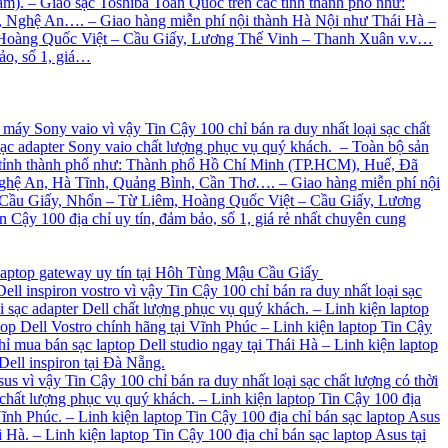
ăm). – Giao sạc Toshiba Toàn Quốc trên các tỉnh thành phố như:
 Nghệ An…. – Giao hàng miễn phí nội thành Hà Nội như Thái Hà –
Hoàng Quốc Việt – Cầu Giấy, Lương Thế Vinh – Thanh Xuân v.v…
ảo, số 1, giá…
 máy Sony vaio vì vậy Tin Cậy 100 chỉ bán ra duy nhất loại sạc chất
sạc adapter Sony vaio chất lượng phục vụ quý khách. – Toàn bộ sản
các tỉnh thành phố như: Thành phố Hồ Chí Minh (TP.HCM), Huế, Đã
ghệ An, Hà Tĩnh, Quảng Bình, Cần Thơ…. – Giao hàng miễn phí nội
Cầu Giấy, Nhổn – Từ Liêm, Hoàng Quốc Việt – Cầu Giấy, Lương
ậy 100 địa chỉ uy tín, đảm bảo, số 1, giá rẻ nhất chuyên cung
c laptop gateway uy tín tại Hôh Tùng Mậu Cầu Giấy
ell inspiron vostro vì vậy Tin Cậy 100 chỉ bán ra duy nhất loại sạc
 sạc adapter Dell chất lượng phục vụ quý khách. – Linh kiện laptop
ptop Dell Vostro chính hãng tại Vĩnh Phúc – Linh kiện laptop Tin Cậy
ỉ mua bán sạc laptop Dell studio ngay tại Thái Hà – Linh kiện laptop
Dell inspiron tại Đà Nẵng.
us vì vậy Tin Cậy 100 chỉ bán ra duy nhất loại sạc chất lượng có thời
chất lượng phục vụ quý khách. – Linh kiện laptop Tin Cậy 100 địa
Vĩnh Phúc. – Linh kiện laptop Tin Cậy 100 địa chỉ bán sạc laptop Asus
Hà. – Linh kiện laptop Tin Cậy 100 địa chỉ bán sạc laptop Asus tại