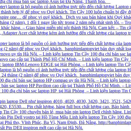
 địa chỉ mua bán sạc laptop Asus tại Đà Nẵng, Thanh hóa.
ter) laptop là bộ nguồn có ảnh hưởng trực tiếp đến chất lượng Laptop c
iá thành hợp lý để phục vụ Quý khách. Tin Cậy 100 luôn chuẩn bị đầy 
 aspire one… để phục vị quý khách. Dịch vụ sau bán hàng khi Quý khá
háng (2 năm). 1 đổi 1 ngay lập tức trong 2 năm nếu phát sinh lỗi. – T
ho khác hàng. – Giao hàng miễn phí nội thành Hà Nội. Cam kết: – Tin c
, Adapter Acer chất lượng kém ảnh hưởng đến chất lượng của laptop t
apter laptop là bộ nguồn có ảnh hưởng trực tiếp đến chất lượng của lap
háng (2 năm) để phục vụ Quý khách. banphimlaptopviet bán duy nhất l
enovo uy tín Hà Nội. – Linh kiện laptop Tin Cậy 100 địa chỉ bán sạc l
ovo cao cấp tại Thành Phố Hồ Chí Minh. – Linh kiện laptop Tin Cậy 1
sạc laptop IBM-Lenovo EDGE tại Hải Phòng. – Linh kiện laptop Tin Cậ
 laptop là bộ nguồn có ảnh hưởng trực tiếp đến chất lượng của laptop 
dài 24 tháng (2 năm) để phục vụ Quý khách. banphimlaptopviet bán duy
00 địa chỉ bán sạc laptop HP compaq uy tín Hà Nội. – Linh kiện lapto
ỉ bán sạc laptop HP Pavilion cao cấp tại Thành Phố Hồ Chí Minh. – Li
y 100 địa chỉ bán sạc laptop HP tại Hải Phòng – Linh kiện laptop Tin 
pin laptop Dell như inspiron 4010, 4020, 4030, 3420, 3421, 3521, 542
6420, E5530… Pin chất lượng, hàng full box chất lượng cao. Bảo hàn
top Tin Cậy 100 chuyên bán lẻ, mua bán pin laptop Dell chính hãng. Lin
 bán Pin Dell vostro tại Hồ Tùng Mậu Linh kiện laptop Tin Cậy 100 địa c
e tại Phú thọ, Vĩnh Phúc, Ba Vì, Nam Định, Đà Nẵng. http://banphimlapt
ất Pin DEll inspiron mới cao cấp tại Hà Nội.