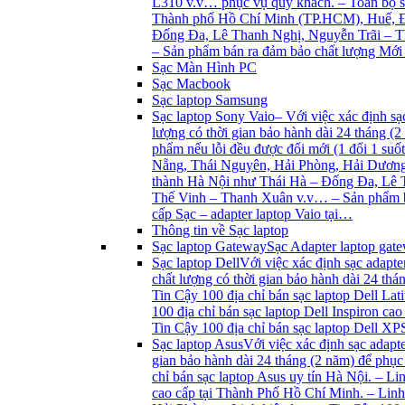
L310 v.v… phục vụ quý khách. – Toàn bộ sản
Thành phố Hồ Chí Minh (TP.HCM), Huế, Đã
Đống Đa, Lê Thanh Nghị, Nguyễn Trãi – 
– Sản phẩm bán ra đảm bảo chất lượng Mới 1
Sạc Màn Hình PC
Sạc Macbook
Sạc laptop Samsung
Sạc laptop Sony Vaio
– Với việc xác định sạ
lượng có thời gian bảo hành dài 24 tháng (
phẩm nếu lỗi đều được đổi mới (1 đổi 1 su
Nẵng, Thái Nguyên, Hải Phòng, Hải Dương
thành Hà Nội như Thái Hà – Đống Đa, Lê
Thế Vinh – Thanh Xuân v.v… – Sản phẩm bán
cấp Sạc – adapter laptop Vaio tại…
Thông tin về Sạc laptop
Sạc laptop Gateway
Sạc Adapter laptop gate
Sạc laptop Dell
Với việc xác định sạc adapte
chất lượng có thời gian bảo hành dài 24 th
Tin Cậy 100 địa chỉ bán sạc laptop Dell Lat
100 địa chỉ bán sạc laptop Dell Inspiron ca
Tin Cậy 100 địa chỉ bán sạc laptop Dell XPS
Sạc laptop Asus
Với việc xác định sạc adapt
gian bảo hành dài 24 tháng (2 năm) để phục
chỉ bán sạc laptop Asus uy tín Hà Nội. – Li
cao cấp tại Thành Phố Hồ Chí Minh. – Linh k