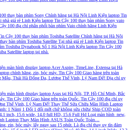
100 thay bàn phím Sony Chính hãng tại Hà Nội Linh Kiện laptop Tin
nhà giá rẻ Linh Kiện laptop Tin Cậy 100 thay bàn phím Sony vaio
Cậy 100 địa chỉ phân phối bàn phím Vaio chính hãng Linh Kiện
Tin Cậy 100 thay bàn phím Toshiba Satellite Chính hãng tại Hà Nội
ay bàn phím Toshiba Satellite Tại nhà giá rẻ Linh Kiện laptop Tin
hím Toshiba Dynabook Số 1 Hà Nội Linh Kiện laptop Tin Cậy 100
a Satellite laptop tại nhà.
kiện màn hình display laptop Acer Aspire, TimeLine, Extensa tại Hà
aptop chính hãng, zin, bóc máy. Tin Cậy 100 Giao hàng trên toàn
Tùng Mậu, Thái Hà Đống Đa, Lương Thể Vinh, Lý Nam Đế! Địa chỉ uy
 kiện màn hình display laptop Asus tại Hà Nội, TP. Hồ Chí Minh, Bắc
máy. Tin Cậy 100 Giao hàng trên toàn Quốc. Tin Cậy 100 địa chỉ uy
 Lương Thể Vinh, Lý Nam Đế! Thay Thế Sửa Chữa Màn Hình Laptop
h: 1 Năm| 1 Đổi 1 đổi mới chứ không sửa chữa| Ship COD toàn
 inch, 15.6 wide, 14.0 full HD, 15.6 Full Hd Loại màn hình new,
 hình Laptop Thay Màn Hình ASUS Toàn Quốc Toàn…
ng, zin, bóc máy, lấy ngay sau 15 phút. Là địa chỉ thay uy tín đảm