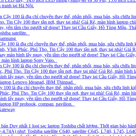
nch LED dày, 14.0 inch LED mỏng (Slim) 40 và 30 Pin, 15.6 inch LED
tranh tại Hà Nội.
n Cậy 100 là địa chỉ chuyên thay thế, phân phối, mua bán, sửa chữa linh
 Tin Cậy 100 thay tận nơi, thay tại nhà! Giá Rẻ, màn hình laptop chí
ngay, yên tâm cho người sử dụng! Thay tại Cầu Giấy, Hồ Tùng Mậu, T
shiba satellite.
 Samsung
Cậy 100 là địa chỉ chuyên thay thế, phân phối, mua bán, sửa chữa lin
nh, Vĩnh Phúc, Phú Thọ. Tin Cậy 100 thay tận nơi, thay tại nhà! Giá 
n thay màn hình lấy ngay, yên tâm cho người sử dụng! Thay tại Cầu
ay màn hình laptop Sony Vaio.
in Cậy 100 là địa chỉ chuyên thay thế, phân phối, mua bán, sửa chữa l
 Phú Thọ. Tin Cậy 100 thay tận nơi, thay tại nhà! Giá Rẻ, màn hình l
n hình lấy ngay, yên tâm cho người sử dụng! Thay tại Cầu Giấy, Hồ 
h laptop Lenovo Ideapad, IBM Thinpad.
y 100 là địa chỉ chuyên thay thế, phân phối, mua bán, sửa chữa linh ki
úc, Phú Thọ. Tin Cậy 100 thay tận nơi, thay tại nhà! Giá Rẻ, màn hìn
n hình lấy ngay, yên tâm cho người sử dụng! Thay tại Cầu Giấy, Hồ 
h laptop HP probook, compaq, pavilion.
Gateway
ỉ bán Duy nhất 1 loại sạc laptop Toshiba chất lượng. Thời gian bảo h
v-4.74A) như: Toshiba satellite C640, satellite C645, L740, L745, 