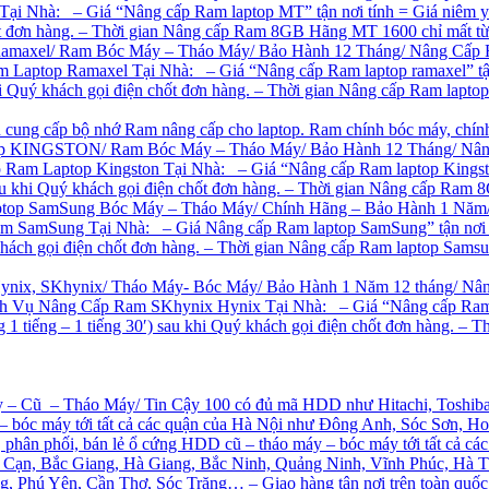
Nhà: – Giá “Nâng cấp Ram laptop MT” tận nơi tính = Giá niêm yết 
hốt đơn hàng. – Thời gian Nâng cấp Ram 8GB Hãng MT 1600 chỉ mất từ
amaxel/ Ram Bóc Máy – Tháo Máy/ Bảo Hành 12 Tháng/ Nâng Cấp R
aptop Ramaxel Tại Nhà: – Giá “Nâng cấp Ram laptop ramaxel” tận n
khi Quý khách gọi điện chốt đơn hàng. – Thời gian Nâng cấp Ram laptop
 cung cấp bộ nhớ Ram nâng cấp cho laptop. Ram chính bóc máy, chính
p KINGSTON/ Ram Bóc Máy – Tháo Máy/ Bảo Hành 12 Tháng/ Nâng C
am Laptop Kingston Tại Nhà: – Giá “Nâng cấp Ram laptop Kingston” 
sau khi Quý khách gọi điện chốt đơn hàng. – Thời gian Nâng cấp Ram 
top SamSung Bóc Máy – Tháo Máy/ Chính Hãng – Bảo Hành 1 Năm/ 
SamSung Tại Nhà: – Giá Nâng cấp Ram laptop SamSung” tận nơi tính
 khách gọi điện chốt đơn hàng. – Thời gian Nâng cấp Ram laptop Samsu
nix, SKhynix/ Tháo Máy- Bóc Máy/ Bảo Hành 1 Năm 12 tháng/ Nâ
Vụ Nâng Cấp Ram SKhynix Hynix Tại Nhà: – Giá “Nâng cấp Ram lap
g 1 tiếng – 1 tiếng 30′) sau khi Quý khách gọi điện chốt đơn hàng. 
 Cũ – Tháo Máy/ Tin Cậy 100 có đủ mã HDD như Hitachi, Toshiba, 
 – bóc máy tới tất cả các quận của Hà Nội như Đông Anh, Sóc Sơn,
phân phối, bán lẻ ổ cứng HDD cũ – tháo máy – bóc máy tới tất cả c
 Cạn, Bắc Giang, Hà Giang, Bắc Ninh, Quảng Ninh, Vĩnh Phúc, Hà 
g, Phú Yên, Cần Thơ, Sóc Trăng… – Giao hàng tận nơi trên toàn 