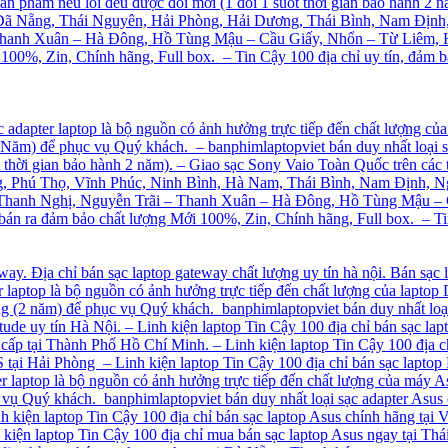
 phẩm nếu lỗi đều được đổi mới (1 đổi 1 suốt thời gian bảo hành 2 n
 Nẵng, Thái Nguyên, Hải Phòng, Hải Dương, Thái Bình, Nam Định,
Thanh Xuân – Hà Đông, Hồ Tùng Mậu – Cầu Giấy, Nhổn – Từ Liêm, 
00%, Zin, Chính hãng, Full box. – Tin Cậy 100 địa chỉ uy tín, đảm b
c adapter laptop là bộ nguồn có ảnh hưởng trực tiếp đến chất lượng của
2 Năm) để phục vụ Quý khách. – banphimlaptopviet bán duy nhất loại 
ốt thời gian bảo hành 2 năm). – Giao sạc Sony Vaio Toàn Quốc trên 
, Phú Thọ, Vĩnh Phúc, Ninh Bình, Hà Nam, Thái Bình, Nam Định, N
 Thanh Nghị, Nguyễn Trãi – Thanh Xuân – Hà Đông, Hồ Tùng Mậu – 
 ra đảm bảo chất lượng Mới 100%, Zin, Chính hãng, Full box. – Tin C
way. Địa chỉ bán sạc laptop gateway chất lượng uy tín hà nội. Bán sạ
r laptop là bộ nguồn có ảnh hưởng trực tiếp đến chất lượng của laptop D
áng (2 năm) để phục vụ Quý khách. banphimlaptopviet bán duy nhất loại
itude uy tín Hà Nội. – Linh kiện laptop Tin Cậy 100 địa chỉ bán sạc la
o cấp tại Thành Phố Hồ Chí Minh. – Linh kiện laptop Tin Cậy 100 địa ch
 tại Hải Phòng – Linh kiện laptop Tin Cậy 100 địa chỉ bán sạc laptop 
er laptop là bộ nguồn có ảnh hưởng trực tiếp đến chất lượng của máy As
 vụ Quý khách. banphimlaptopviet bán duy nhất loại sạc adapter Asus 
nh kiện laptop Tin Cậy 100 địa chỉ bán sạc laptop Asus chính hãng tại 
iện laptop Tin Cậy 100 địa chỉ mua bán sạc laptop Asus ngay tại Thái 