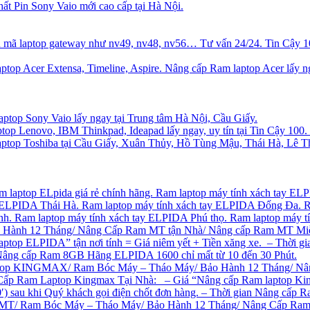
hất Pin Sony Vaio mới cao cấp tại Hà Nội.
u mã laptop gateway như nv49, nv48, nv56… Tư vấn 24/24. Tin Cậy 
top Acer Extensa, Timeline, Aspire. Nâng cấp Ram laptop Acer lấy ng
ptop Sony Vaio lấy ngay tại Trung tâm Hà Nội, Cầu Giấy.
top Lenovo, IBM Thinkpad, Ideapad lấy ngay, uy tín tại Tin Cậy 100
ptop Toshiba tại Cầu Giấy, Xuân Thủy, Hồ Tùng Mậu, Thái Hà, Lê 
m laptop ELpida giá rẻ chính hãng. Ram laptop máy tính xách tay EL
 ELPIDA Thái Hà. Ram laptop máy tính xách tay ELPIDA Đống Đa. R
nh. Ram laptop máy tính xách tay ELPIDA Phú thọ. Ram laptop máy 
Hành 12 Tháng/ Nâng Cấp Ram MT tận Nhà/ Nâng cấp Ram MT Miễn
p ELPIDA” tận nơi tính = Giá niêm yết + Tiền xăng xe. – Thời gian 
n Nâng cấp Ram 8GB Hãng ELPIDA 1600 chỉ mất từ 10 đến 30 Phút.
top KINGMAX/ Ram Bóc Máy – Tháo Máy/ Bảo Hành 12 Tháng/ Nân
ấp Ram Laptop Kingmax Tại Nhà: – Giá “Nâng cấp Ram laptop Kingma
0′) sau khi Quý khách gọi điện chốt đơn hàng. – Thời gian Nâng cấp 
MT/ Ram Bóc Máy – Tháo Máy/ Bảo Hành 12 Tháng/ Nâng Cấp Ram M