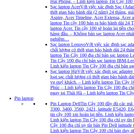
Hải Phòng. – Linh kiện laptop Tin Cậy 100
Sạc laptop Acer
Với việc xác định Sạc (Adap
thời gian bảo hành dài (2 năm) 24 tháng, g
Aspire, Acer Timeline, Acer Extensa, Acer
laptop Tin cậy 100 bán ra bảo hành dài 24 T
laptop Acer. Tin cậy 100 sẽ hoàn lại tiền c
hàng đầu. – Không bán sạc laptop Acer nhái
nghiêm…
Sạc laptop Lenovo
Với việc xác định sạc ad
chất lượng có thời gian bảo hành dài 24 t
laptop Tin Cậy 100 địa chỉ bán sạc laptop L
Tin Cậy 100 địa chỉ bán sạc laptop IBM-Len
Linh kiện laptop Tin Cậy 100 địa chỉ bán 
Sạc laptop Hp
Với việc xác định sạc adapter
loại sạc chất lượng có thời gian bảo hành 
vụ quý khách. – Linh kiện laptop Tin Cậy 1
Phúc – Linh kiện laptop Tin Cậy 100 địa ch
ngay tại Thái Hà – Linh kiện laptop Tin Cậ
Pin laptop
Pin Laptop Dell
Tin Cậy 100 đầy đủ các mã 
3300, 3460, 3560, 2421, latitude E5420, E
tin cậy 100 xin hoàn lại tiền. Linh kiện lap
Linh kiện laptop Tin Cậy 100 địa chỉ uy tín
Cậy 100 địa chỉ uy tín bán Pin Dell latitud
Linh kiện laptop Tin Cậy 100 chỉ bán duy nh