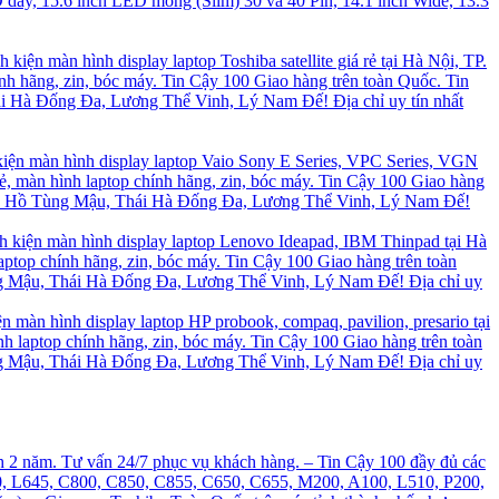
 dày, 15.6 inch LED mỏng (Slim) 30 và 40 Pin, 14.1 inch Wide, 13.3
 kiện màn hình display laptop Toshiba satellite giá rẻ tại Hà Nội, TP.
nh hãng, zin, bóc máy. Tin Cậy 100 Giao hàng trên toàn Quốc. Tin
hái Hà Đống Đa, Lương Thể Vinh, Lý Nam Đế! Địa chỉ uy tín nhất
h kiện màn hình display laptop Vaio Sony E Series, VPC Series, VGN
Rẻ, màn hình laptop chính hãng, zin, bóc máy. Tin Cậy 100 Giao hàng
 Giấy, Hồ Tùng Mậu, Thái Hà Đống Đa, Lương Thể Vinh, Lý Nam Đế!
inh kiện màn hình display laptop Lenovo Ideapad, IBM Thinpad tại Hà
aptop chính hãng, zin, bóc máy. Tin Cậy 100 Giao hàng trên toàn
Tùng Mậu, Thái Hà Đống Đa, Lương Thể Vinh, Lý Nam Đế! Địa chỉ uy
ện màn hình display laptop HP probook, compaq, pavilion, presario tại
h laptop chính hãng, zin, bóc máy. Tin Cậy 100 Giao hàng trên toàn
Tùng Mậu, Thái Hà Đống Đa, Lương Thể Vinh, Lý Nam Đế! Địa chỉ uy
ành 2 năm. Tư vấn 24/7 phục vụ khách hàng. – Tin Cậy 100 đầy đủ các
L640, L645, C800, C850, C855, C650, C655, M200, A100, L510, P200,