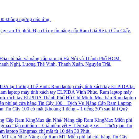
100 không ngừng đáp ứng.
ay sau 15 phút. Địa chỉ uy tín nâng cấp Ram Giá Rẻ tại Cầu Giấy.
. Địa chỉ bán và nâng cấp ram tại Hà Nội và Thành Phố HCM.
Thanh Nghị, Lương Thế Vinh, Thanh Xuân, Nguyễn Trãi.
PIDA tại Lương Thế Vinh. Ram laptop máy tính xách tay ELPIDA tại
am laptop máy tính xách tay ELPIDA Vĩnh Phúc. Ram laptop máy
tính xách tay ELPIDA Thành Phố Hồ Chí Minh. Mua bán Ram laptop
 phí tại cửa hàng Tin Cậy 100. Dịch Vụ Nâng Cấp Ram Laptop
Tin Cậy 100 có mặt (khoảng 1 tiếng – 1 tiếng 30′) sau khi Quý
g Cấp Ram KingMax tận Nhà/ Nâng cấp Ram KingMax Miễn phí
x” tận nơi tính = Giá niêm yết + Tiền xăng xe. – Thời gian Tin
Ram laptop Kingmax chỉ mất từ 10 đến 30 Phút.
T tận Nhà/ Nâng cấp Ram MT Miễn phí tại cửa hàng Tin Cậy