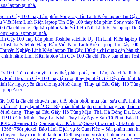
us laptop tại nhà.
op Tin Cậy 100 thay bàn phím Sony Uy Tín Linh Kiện laptop Tin Cậy 
Việt Nam Linh Kiện laptop Tin Cậy 100 thay bàn phím Sony vaio Tại 
0 địa chỉ cung cấp bàn phím Vaio Số 1 Hà Nội Linh Kiện laptop Tin 
ony Vaio laptop tại nhà.
Tin Cậy 100 thay bàn phím Toshiba satellite Uy Tín Linh Kiện laptop 
 Toshiba Satellite Hàng Đầu Việt Nam Linh Kiện laptop Tin Cậy 100 th
huyên Nghiệp Linh Kiện laptop Tin Cậy 100 địa chỉ cung cấp bàn p
e chính hãng Linh Kiện laptop Tin Cậy 100 địa chỉ Thay bàn phím Toshib
ậy 100 là địa chỉ chuyên thay thế, phân phối, mua bán, sửa chữa linh 
 Phú Thọ. Tin Cậy 100 thay tận nơi, thay tại nhà! Giá Rẻ, màn hình l
n hình lấy ngay, yên tâm cho người sử dụng! Thay tại Cầu Giấy, Hồ 
 laptop Acer.
Cậy 100 là địa chỉ chuyên thay thế, phân phối, mua bán, sửa chữa linh
 tận nơi, thay tại nhà! Giá Rẻ, màn hình laptop chính hãng, zin, bóc 
 người sử dụng! Thay tại Cầu Giấy, Hồ Tùng Mậu, Thái Hà Đống Đa,
P Hồ Chí Minh| Thay Tại Nhà| Thay Lấy Ngay Sau 10 Phút| Bảo Hàn
E, Cheimei, LG, Samsung… Kích cỡ (Sizes) 15.6 inch, 14.0 inh, 14.1
 1366×768) picxel. Bảo hành Dịch vụ & Cam Kết: – Sản phẩm màn
chuyên Thay màn hình laptopo Dell inspiron, vostro, Latitude chính hã