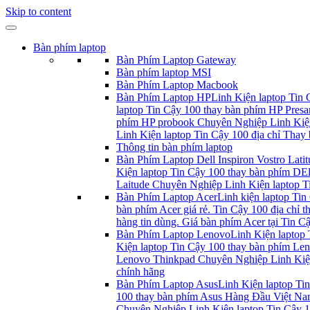
Skip to content
Bàn phím laptop
Bàn Phím Laptop Gateway
Bàn phím laptop MSI
Bàn Phím Laptop Macbook
Bàn Phím Laptop HP
Linh Kiện laptop Tin
laptop Tin Cậy 100 thay bàn phím HP Presa
phím HP probook Chuyên Nghiệp Linh Kiện 
Linh Kiện laptop Tin Cậy 100 địa chỉ Thay 
Thông tin bàn phím laptop
Bàn Phím Laptop Dell Inspiron Vostro Latit
Kiện laptop Tin Cậy 100 thay bàn phím DEl
Laitude Chuyên Nghiệp Linh Kiện laptop Ti
Bàn Phím Laptop Acer
Linh kiện laptop Tin 
bàn phím Acer giá rẻ. Tin Cậy 100 địa chỉ 
hàng tin dùng. Giá bàn phím Acer tại Tin Cậ
Bàn Phím Laptop Lenovo
Linh Kiện laptop
Kiện laptop Tin Cậy 100 thay bàn phím Le
Lenovo Thinkpad Chuyên Nghiệp Linh Kiện 
chính hãng
Bàn Phím Laptop Asus
Linh Kiện laptop Ti
100 thay bàn phím Asus Hàng Đầu Việt Nam
Chuyên Nghiệp Linh Kiện laptop Tin Cậy 10