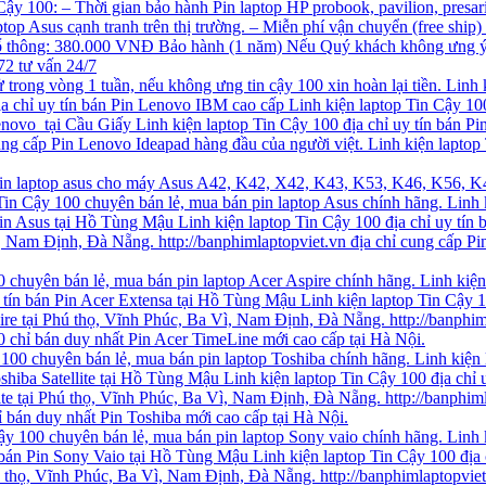
Cậy 100: – Thời gian bảo hành Pin laptop HP probook, pavilion, presa
aptop Asus cạnh tranh trên thị trường. – Miễn phí vận chuyển (free shi
ổ thông: 380.000 VNĐ Bảo hành (1 năm) Nếu Quý khách không ưng ý!
72 tư vấn 24/7
trong vòng 1 tuần, nếu không ưng tin cậy 100 xin hoàn lại tiền. Linh 
ịa chỉ uy tín bán Pin Lenovo IBM cao cấp Linh kiện laptop Tin Cậy 1
Lenovo tại Cầu Giấy Linh kiện laptop Tin Cậy 100 địa chỉ uy tín bán 
cung cấp Pin Lenovo Ideapad hàng đầu của người việt. Linh kiện laptop
pin laptop asus cho máy Asus A42, K42, X42, K43, K53, K46, K56, K4
Tin Cậy 100 chuyên bán lẻ, mua bán pin laptop Asus chính hãng. Linh k
Pin Asus tại Hồ Tùng Mậu Linh kiện laptop Tin Cậy 100 địa chỉ uy tín b
, Nam Định, Đà Nẵng. http://banphimlaptopviet.vn địa chỉ cung cấp Pin
 chuyên bán lẻ, mua bán pin laptop Acer Aspire chính hãng. Linh kiện
 tín bán Pin Acer Extensa tại Hồ Tùng Mậu Linh kiện laptop Tin Cậy 10
pire tại Phú thọ, Vĩnh Phúc, Ba Vì, Nam Định, Đà Nẵng. http://banphim
00 chỉ bán duy nhất Pin Acer TimeLine mới cao cấp tại Hà Nội.
 100 chuyên bán lẻ, mua bán pin laptop Toshiba chính hãng. Linh kiện 
oshiba Satellite tại Hồ Tùng Mậu Linh kiện laptop Tin Cậy 100 địa chỉ 
llite tại Phú thọ, Vĩnh Phúc, Ba Vì, Nam Định, Đà Nẵng. http://banphi
ỉ bán duy nhất Pin Toshiba mới cao cấp tại Hà Nội.
ậy 100 chuyên bán lẻ, mua bán pin laptop Sony vaio chính hãng. Linh k
n bán Pin Sony Vaio tại Hồ Tùng Mậu Linh kiện laptop Tin Cậy 100 địa 
hú thọ, Vĩnh Phúc, Ba Vì, Nam Định, Đà Nẵng. http://banphimlaptopviet