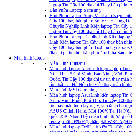
laptop Tin Cậy 100 địa chỉ Thay bàn phím As
Bàn Phím Laptop Samsung
Bàn Phím Laptop Sony Vaio
Linh Kiện lapt
Cậy 100 thay bàn phím Sony vaio Hàng Đầu 
Chuyên Nghiệp Linh Kiện laptop Tin Cậy 10
laptop Tin Cậy 100 địa chỉ Thay bàn phím S
Bàn Phím Laptop Toshiba
Linh Kiện laptop 
Linh Kiện laptop Tin Cậy 100 thay bàn phím
Cậy 100 thay bàn phím Toshiba Dynabook C
địa chỉ phân phối bàn phím Toshiba Satellit
Màn hình laptop
Màn Hình Fujitshu
Màn hình laptop Acer
Linh kiện laptop Tin C
Nội, TP. Hồ Chí Minh, Bắc Ninh, Vĩnh Phúc,
Quốc. Tin Cậy 100 địa chỉ uy tín thay mà
tín nhất Tại Hà Nội cho việc thay màn hình
Màn hình MSI Gamming
Màn hình laptop Asus
Linh kiện laptop Tin 
Ninh, Vĩnh Phúc, Phú Thọ. Tin Cậy 100 thay
tín thay màn hình lấy ngay, yên tâm cho
ASUS Chính Hãng, Mới 100% Tại Hà Nội, T
quốc 25K Nhãn Hiệu màn hình thường có BO
renew, mới, 99% Độ phân giải WXGA (HD
Màn hình laptop Dell
Linh kiện Tin Cậy 100 