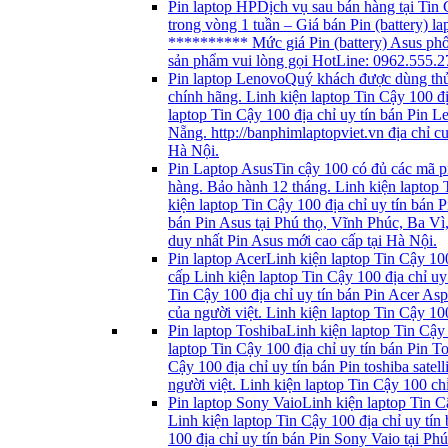
Pin laptop HP
Dịch vụ sau bán hàng tại Tin 
trong vòng 1 tuần – Giá bán Pin (battery) l
********** Mức giá Pin (battery) Asus ph
sản phẩm vui lòng gọi HotLine: 0962.555.2
Pin laptop Lenovo
Quý khách được dùng thử 
chính hãng. Linh kiện laptop Tin Cậy 100 đ
laptop Tin Cậy 100 địa chỉ uy tín bán Pin 
Nẵng. http://banphimlaptopviet.vn địa chỉ 
Hà Nội.
Pin Laptop Asus
Tin cậy 100 có đủ các mã 
hàng. Bảo hành 12 tháng. Linh kiện laptop 
kiện laptop Tin Cậy 100 địa chỉ uy tín bán 
bán Pin Asus tại Phú thọ, Vĩnh Phúc, Ba Vì
duy nhất Pin Asus mới cao cấp tại Hà Nội.
Pin laptop Acer
Linh kiện laptop Tin Cậy 100
cấp Linh kiện laptop Tin Cậy 100 địa chỉ uy
Tin Cậy 100 địa chỉ uy tín bán Pin Acer As
của người việt. Linh kiện laptop Tin Cậy 1
Pin laptop Toshiba
Linh kiện laptop Tin Cậy
laptop Tin Cậy 100 địa chỉ uy tín bán Pin T
Cậy 100 địa chỉ uy tín bán Pin toshiba sate
người việt. Linh kiện laptop Tin Cậy 100 ch
Pin laptop Sony Vaio
Linh kiện laptop Tin C
Linh kiện laptop Tin Cậy 100 địa chỉ uy tí
100 địa chỉ uy tín bán Pin Sony Vaio tại P