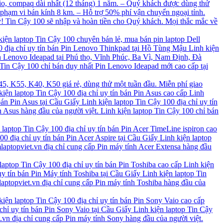
rio, compaq dài nhất (12 tháng) 1 năm. – Quý khách được dùng thử
p) phạm vi bán kính 8 km. – Hỗ trợ 50% phí vận chuyển ngoại tỉnh.
 Tin Cậy 100 sẽ nhập và hoàn tiền cho Quý khách. Mọi thắc mắc về
kiện laptop Tin Cậy 100 chuyên bán lẻ, mua bán pin laptop Dell
00 địa chỉ uy tín bán Pin Lenovo Thinkpad tại Hồ Tùng Mậu Linh kiện
Pin Lenovo Ideapad tại Phú thọ, Vĩnh Phúc, Ba Vì, Nam Định, Đà
 Tin Cậy 100 chỉ bán duy nhất Pin Lenovo Ideapad mới cao cấp tại
5, K55, K40, K50 giá rẻ, dùng thử một tuần đầu. Miễn phí giao
iện laptop Tin Cậy 100 địa chỉ uy tín bán Pin Asus cao cấp Linh
án Pin Asus tại Cầu Giấy Linh kiện laptop Tin Cậy 100 địa chỉ uy tín
 Asus hàng đầu của người việt. Linh kiện laptop Tin Cậy 100 chỉ bán
 laptop Tin Cậy 100 địa chỉ uy tín bán Pin Acer TimeLine ispiron cao
0 địa chỉ uy tín bán Pin Acer Aspire tại Cầu Giấy Linh kiện laptop
laptopviet.vn địa chỉ cung cấp Pin máy tính Acer Extensa hàng đầu
laptop Tin Cậy 100 địa chỉ uy tín bán Pin Toshiba cao cấp Linh kiện
uy tín bán Pin Máy tính Toshiba tại Cầu Giấy Linh kiện laptop Tin
mlaptopviet.vn địa chỉ cung cấp Pin máy tính Toshiba hàng đầu của
iện laptop Tin Cậy 100 địa chỉ uy tín bán Pin Sony Vaio cao cấp
chỉ uy tín bán Pin Sony Vaio tại Cầu Giấy Linh kiện laptop Tin Cậy
.vn địa chỉ cung cấp Pin máy tính Sony hàng đầu của người việt.